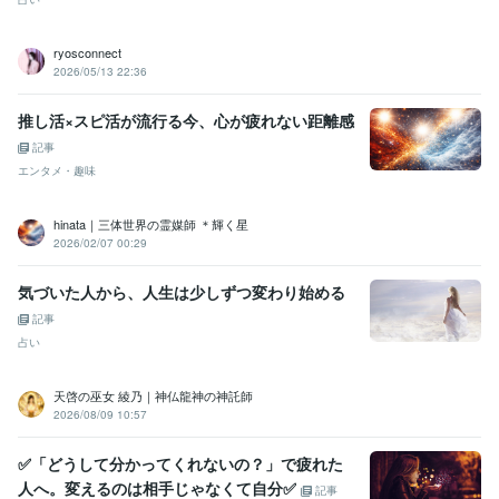
ryosconnect
2026/05/13 22:36
推し活×スピ活が流行る今、心が疲れない距離感
記事
エンタメ・趣味
hinata｜三体世界の霊媒師 ＊輝く星
2026/02/07 00:29
気づいた人から、人生は少しずつ変わり始める
記事
占い
天啓の巫女 綾乃｜神仏龍神の神託師
2026/08/09 10:57
✅「どうして分かってくれないの？」で疲れた
人へ。変えるのは相手じゃなくて自分✅
記事