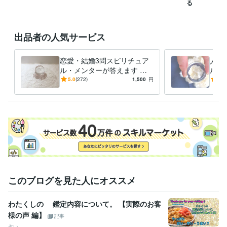
る
出品者の人気サービス
恋愛・結婚3問スピリチュア
人生
ル・メンターが答えます 恋
ル・
愛/結婚/婚活/復活愛/複雑愛/
練の意
5.0
(272)
1,500
円
5.0
幸せになる為のアドバイス
ど、
定
このブログを見た人にオススメ
わたくしの 鑑定内容について。 【実際のお客
様の声 編】
記事
占い