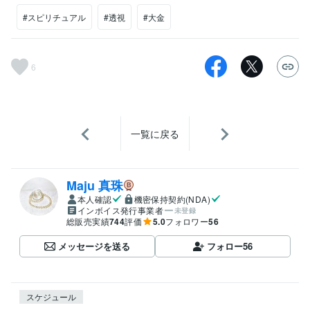
#スピリチュアル
#透視
#大金
6
一覧に戻る
Maju 真珠
本人確認
機密保持契約(NDA)
インボイス発行事業者
未登録
総販売実績
744
評価
5.0
フォロワー
56
メッセージを送る
フォロー
56
スケジュール