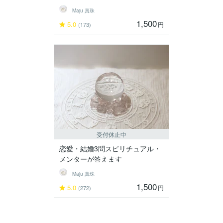
Maju 真珠
1,500
5.0
円
(173)
受付休止中
恋愛・結婚3問スピリチュアル・
メンターが答えます
Maju 真珠
1,500
5.0
円
(272)