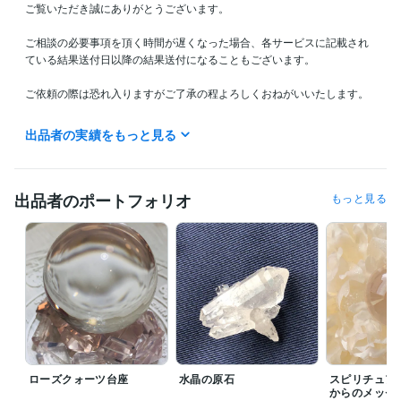
ご覧いただき誠にありがとうございます。

ご相談の必要事項を頂く時間が遅くなった場合、各サービスに記載され
ている結果送付日以降の結果送付になることもございます。

ご依頼の際は恐れ入りますがご了承の程よろしくおねがいいたします。

記載している日程より早期の鑑定・送付、送付時間の指定、更に詳細な
出品者の実績をもっと見る
結果送付時間の問い合わせ、もしくは今すぐ鑑定して欲しいなどのご要
望は鑑定方法の性質上、大変申し訳ございませんがお受け出来ません。
ご了承下さい。

出品者のポートフォリオ
もっと見る
鑑定結果の送付をもって納品とさせて頂きます。
経験職種
コンサルタント / 経営コンサルタント
経験年数 : 11年
管理 / 財務
経験年数 : 11年
ライフスタイル・その他 / 占い師
経験年数 : 15年
得意分野
占い
スピリチュアル・メンター
タロット
ダウジング 
恋愛 仕事 人生
ローズクォーツ台座
水晶の原石
スピリチュア
からのメッセ