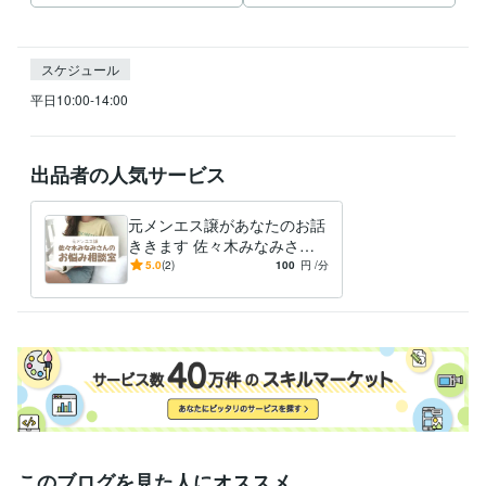
スケジュール
平日10:00-14:00
出品者の人気サービス
元メンエス譲があなたのお話
ききます 佐々木みなみさん
があなたの親友になります
5.0
(2)
100
円
/分
このブログを見た人にオススメ