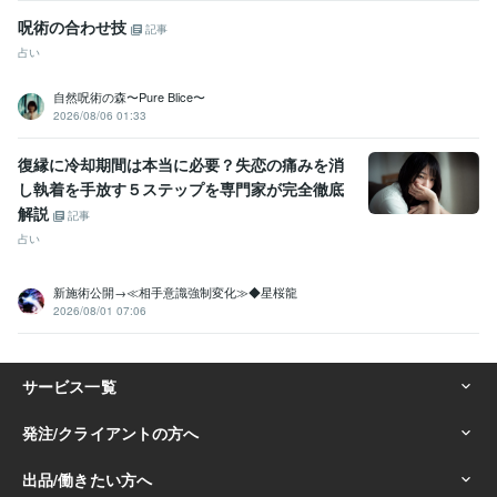
呪術の合わせ技
記事
占い
自然呪術の森〜Pure Blice〜
2026/08/06 01:33
復縁に冷却期間は本当に必要？失恋の痛みを消
し執着を手放す５ステップを専門家が完全徹底
解説
記事
占い
新施術公開→≪相手意識強制変化≫◆星桜龍
2026/08/01 07:06