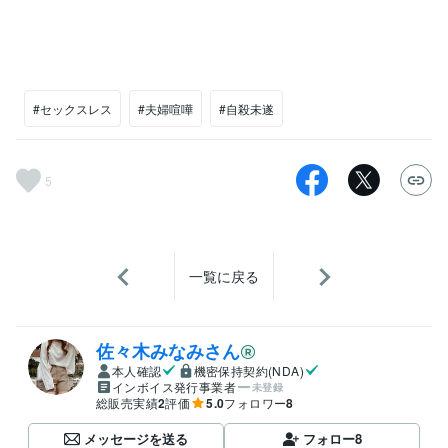
#セックスレス
#夫婦喧嘩
#自殺未遂
5
一覧に戻る
佐々木みなみさん
本人確認
機密保持契約(NDA)
インボイス発行事業者
未登録
総販売実績
2
評価
5.0
フォロワー
8
メッセージを送る
フォロー
8