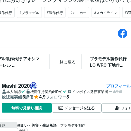
製作代行
#プラモデル
#製作代行
#ミニカー
#スカイライン
#GT
デル製作代行 アオシマ
プラモデル製作代行 V
一覧に戻る
ーレル ...
LO WRC 下地作...
Mashi 2020
プロフィール
本人確認
機密保持契約(NDA)
インボイス発行事業者
未登録
6
4.9
5
総販売実績
評価
フォロワー
メッセージを送る
フォ
無料で見積り相談
住まい・美容・生活相談
プラモデル制作
分野
趣味