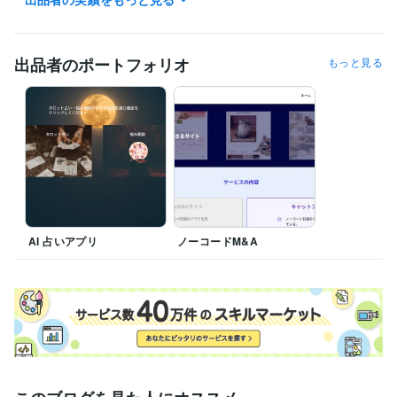
資格・検定
衣料管理士資格認定二級
取得年 : 1984年
出品者のポートフォリオ
もっと見る
その他ツール
nocode bubble:3年
得意分野
IT相談・システム開発
Nocode Bubbleでアプリ開発！
アプリ開発
bubble
Nocode
AI
ChatGPT
ビデオ通話
AI占いアプリ開発
AI 占いアプリ
ノーコードM&A