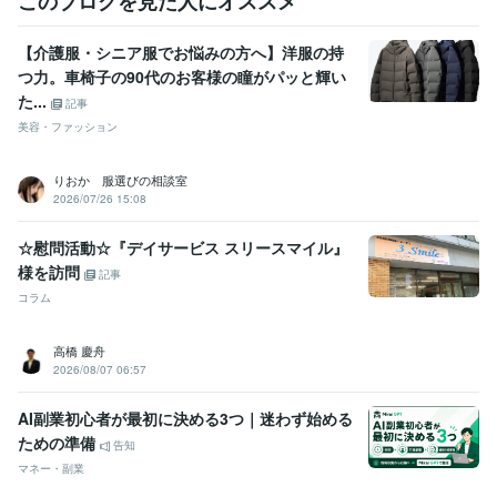
このブログを見た人にオススメ
【介護服・シニア服でお悩みの方へ】洋服の持
つ力。車椅子の90代のお客様の瞳がパッと輝い
た...
記事
美容・ファッション
りおか 服選びの相談室
2026/07/26 15:08
☆慰問活動☆『デイサービス スリースマイル』
様を訪問
記事
コラム
高橋 慶舟
2026/08/07 06:57
AI副業初心者が最初に決める3つ｜迷わず始める
ための準備
告知
マネー・副業