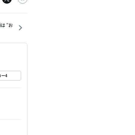
は ”お
ロー
4