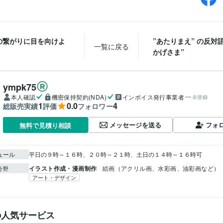
の繋がりに目を向けよ
”あたりまえ” の反対語
一覧に戻る
かげさま”
ympk75
本人確認
機密保持契約(NDA)
インボイス発行事業者
未登録
1
0.0
4
総販売実績
評価
フォロワー
メッセージを送る
フォ
無料で見積り相談
ュール
平日の９時～１６時、２０時～２１時、土日の１４時～１６時可
イラスト作成・漫画制作
絵画（アクリル画、水彩画、油彩画など）
分野
アート・デザイン
の人気サービス