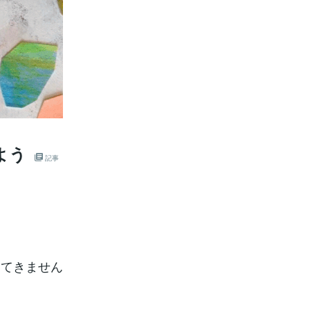
よう
記事
出てきません