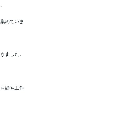
た。
い集めていま
てきました。
憶を絵や工作