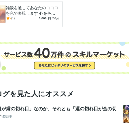
雑談を通してあなたのココロ
を色で表現します 心を色で
表現できる画家があなたのコ
-
(1)
3,000
円
/60分
コロを色で表現
ログを見た人にオススメ
目が縁の切れ目」なのか、それとも「運の切れ目が金の切
か
記事