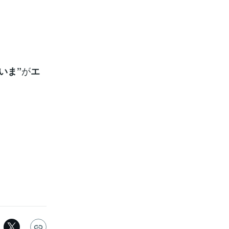
が
”いま”
エ