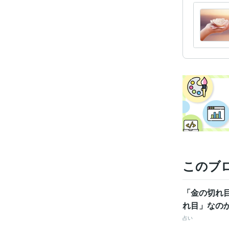
このブ
「金の切れ
れ目」なの
占い