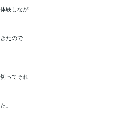
て体験しなが
てきたので
に切ってそれ
した。