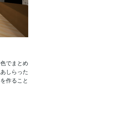
の色でまとめ
にあしらった
白を作ること