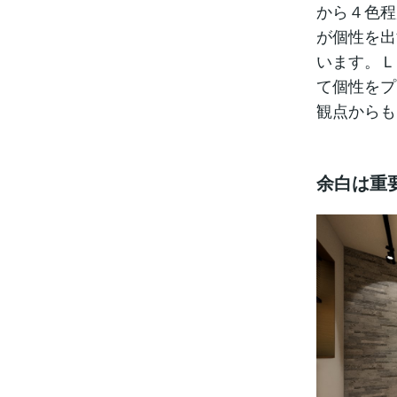
から４色程
が個性を出
います。Ｌ
て個性をプ
観点からも
余白は重