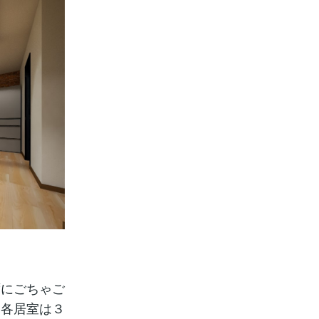
ずにごちゃご
は各居室は３