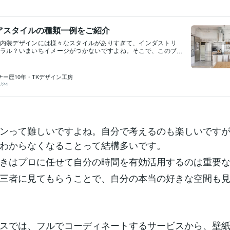
アスタイルの種類一例をご紹介
内装デザインには様々なスタイルがありすぎて、インダストリ
ラル？いまいちイメージがつかないですよね。そこで、このブ
的なスタイルを、そのイメージパースと一緒にまとめてみまし
みがどんなスタイルなのか、イメージがつかめればデザインの
すいと思います。①ナチュラルスタイル明るいナチュラル色の
ナー歴10年・TKデザイン工房
に、北欧風の要素を少し足したデザインです。温かみのある内
/24
ないデザインなのが特徴です。②北欧スタイル白を基調にカラ
を入れた、シンプルなデザインが特徴の北欧スタイル。内観が
デザインで年齢関係なくご依頼があるデザインです。③和モダ
」とは、日本人が古くから慣れ親しんできた「和」と、現代的
を組み合わせたインテリア。④スタイリッシュモダンスタイリ
は、都会的なインテリア。 ブラックをアクセントに無機質な金
ンって難しいですよね。自分で考えるのも楽しいです
組み合わせて、非日常的な空間を作っていきます。無駄な装飾
わからなくなることって結構多いです。
気が少ないテイストで、きっちりしたイメージのデザイン⑤イ
ルインダストリアルテイストは、コンクリート、鉄、レンガ、
ゴツゴツした素材と古木などを組み合わせた無骨で男っぽいイ
きはプロに任せて自分の時間を有効活用するのは重要
ブルックリンブルックリンスタイルは、NYのブルックリン区の
思わせるレンガ壁と暗い茶色の木やヴィンテージウッド、黒の
三者に見てもらうことで、自分の本当の好きな空間も
ロス等を組み合わせた暗い印象のかっこいいインテリア。ヴィ
などと組み合わせて作ります。薄暗いリラックス感のあるカフ
囲気が人気です。⑦西海岸
スでは、フルでコーディネートするサービスから、壁