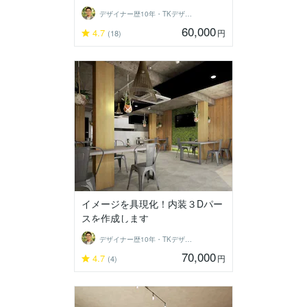
デザイナー歴10年・TKデザイン工房
60,000
4.7
円
(18)
イメージを具現化！内装３Dパー
スを作成します
デザイナー歴10年・TKデザイン工房
70,000
4.7
円
(4)