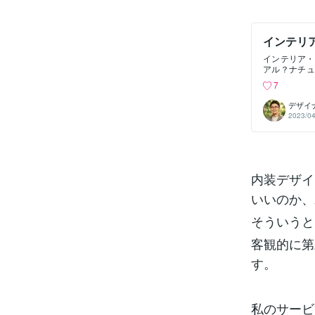
インテリ
インテリア・
アル？ナチュ
ログでは代表
7
た。自分の好
ご依頼もしや
デザイ
木目をベース
2023/04
観で飽きの来
フルな差し色
明るく見える
ン「和モダン
な「モダン」
ッシュモダン
内装デザイ
属やガラスを
いいのか、
が無く、飾り
ンダストリア
ブロックなど
そういうと
ンテリア。⑥
倉庫や工場を
客観的に第
アクセントク
ンテージ家具
す。
ェのような雰
私のサービ