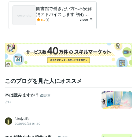
図書館で働きたい方へ不安解
消アドバイスします 初心者
も自信をもって業務に当たれ
5.0
(1)
2,000
円
るようにサポートします！
このブログを見た人にオススメ
本は読みますか？
記事
占い
fukujyulife
2026/02/28 01:10