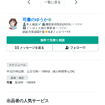
一覧に戻る
司書のゆうか
本人確認
機密保持契約(NDA)
未登録
インボイス発行事業者
未登録
総販売実績
2
評価
5.0
フォロワー
11
無料で見積り相談
メッセージを送る
フォロー
11
スケジュール
資格・検定
司書
取得年 : 1988年
出品者の人気サービス