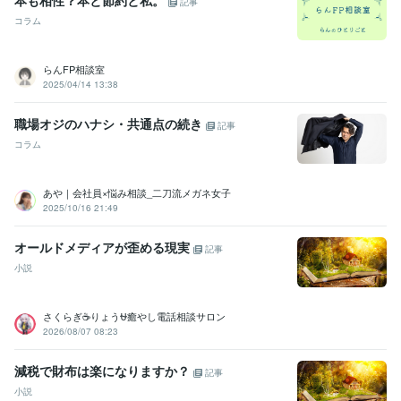
本も相性？本と節約と私。
記事
コラム
らんFP相談室
2025/04/14 13:38
職場オジのハナシ・共通点の続き
記事
コラム
あや｜会社員×悩み相談_二刀流メガネ女子
2025/10/16 21:49
オールドメディアが歪める現実
記事
小説
さくらぎ☕りょう⛎癒やし電話相談サロン
2026/08/07 08:23
減税で財布は楽になりますか？
記事
小説