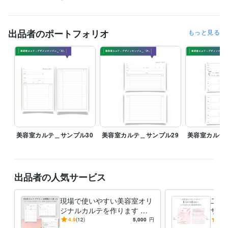
得意分野
デザイン制作
ヘアーサロンのカルテ
スタンプカード・ポイントカー
出品者のポートフォリオ
もっと見る
ド
美容室
飲食店
整骨院
企業
ビューティサロン
個人
デザイン制作
ヘアーサロン会社案内パンフレット
美容室
理容室
学歴
武蔵野美術大学
1998年3月 ~ 2022年2月
美容室カルテ＿サンプル30
美容室カルテ＿サンプル29
美容室カルテ
出品者の人気サービス
現場で使いやすい美容室オリ
二つ
ジナルカルテを作ります 印
ザイ
刷対応！ロゴ入れ無料！デザ
以外
4.9
(12)
5,000
円
5.0