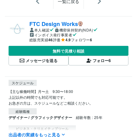
一覧に戻る
FTC Design Works
本人確認
機密保持契約(NDA)
インボイス発行事業者
総販売実績
46
評価
4.9
フォロワー
6
無料で見積り相談
メッセージを送る
フォロー
6
スケジュール
【主な稼働時間】月〜土　9:30〜18:00

上記以外の時間でも対応可能です。

お急ぎの方は、スケジュールなどご相談ください。
経験職種
デザイナー / グラフィックデザイナー
経験年数 : 25年
ビジネス・クリエイティブツール
出品者の実績をもっと見る
Adobe Photoshop:27年
Adobe Illustrator:27年