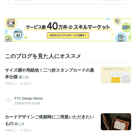
イン見本30種類から制作可
刷ま
能！
このブログを見た人にオススメ
サイズ感や用紙他！二つ折スタンプカードの基
本仕様
記事
デザイン・イラスト
FTC Design Works
2026/07/23 02:06
カードデザインご依頼時にご用意いただきたい
もの
記事
デザイン・イラスト