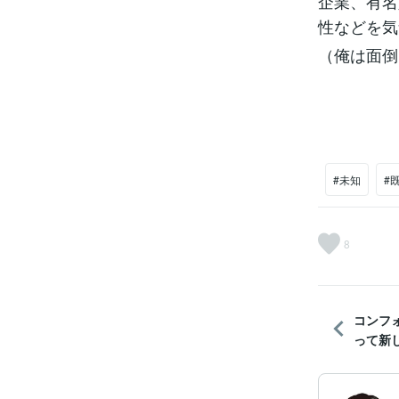
企業、有名
性などを気
（俺は面倒
#未知
#
8
コンフ
って新し