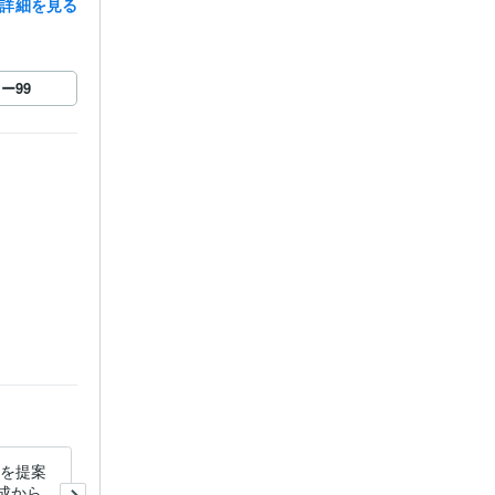
詳細を見る
ロー
99
sを提案
なぜか可愛いと言われるおっ
作成からノ
さんが愚痴聞きます ３８歳