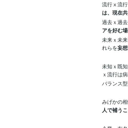
流行ⅹ流行
は、現在共
過去ｘ過去
アを好む場
未来ｘ未来
れらを
妄想
未知ｘ既知
ｘ流行は病
バランス型
みげかの相
人で補うこ