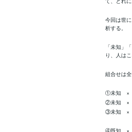
て、どれに
今回は世に
析する。
「未知」「
り、人はこ
組合せは全
①未知 ×
②未知 ×
③未知 ×
④既知 ×