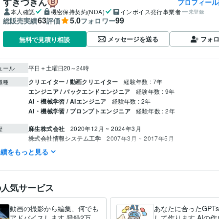
すきづきん
プロフィール
本人確認
機密保持契約(NDA)
インボイス発行事業者
未登録
63
5.0
99
総販売実績
評価
フォロワー
メッセージを送る
フォ
無料で見積り相談
ュール
平日＋土曜日20～24時
クリエイター / 動画クリエイター
経験年数 : 7年
職種
エンジニア / バックエンドエンジニア
経験年数 : 9年
AI・機械学習 / AIエンジニア
経験年数 : 2年
AI・機械学習 / プロンプトエンジニア
経験年数 : 2年
麻生株式会社
2020年12月 ~ 2024年3月
歴
株式会社情報システム工学
2007年3月 ~ 2017年5月
株式会社エキスパート
2024年4月 ~ 現在
実績をもっと見る
COBOL:10年
JavaScript:5年
C#:2年
Unity:2年
ミング言
ムワーク
の人気サービス
ChatGPT:2年
Adobe Premiere Pro:7年
Blender:7年
Bubble:0年
クリエイ
ツール
Google スプレッドシート:3年
動画の撮影から編集、何でも
あなたに合ったGPT
動画編集・映像制作
動画編集
分野
アドバイスします 登録2万越
して作ります AIの