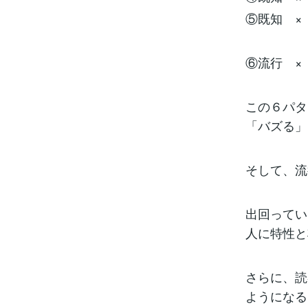
⑤既知 ×
⑥流行 ×
この６パタ
「バズる」
そして、流
出回ってい
人に特性と
さらに、読
ようになる