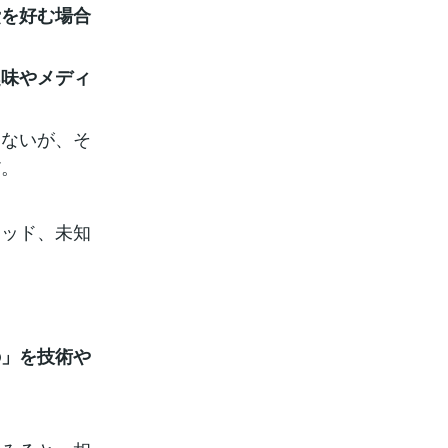
費を好む場合
趣味やメディ
きないが、そ
だ。
リッド、未知
の」を技術や