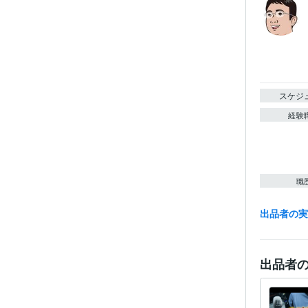
スケジ
経験
職
出品者の
プログラ
語・フレー
出品者
ビジネス・
ティブ
得意