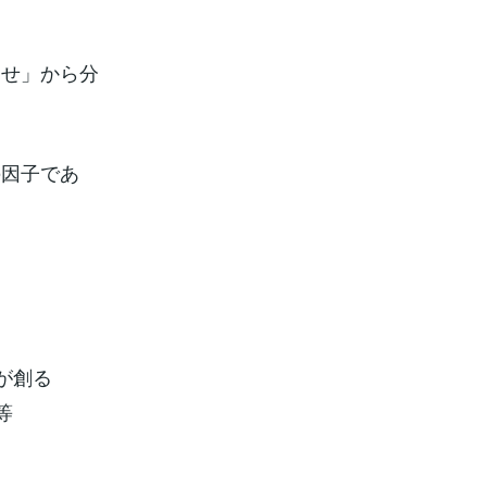
わせ」から分
の因子であ
が創る
等