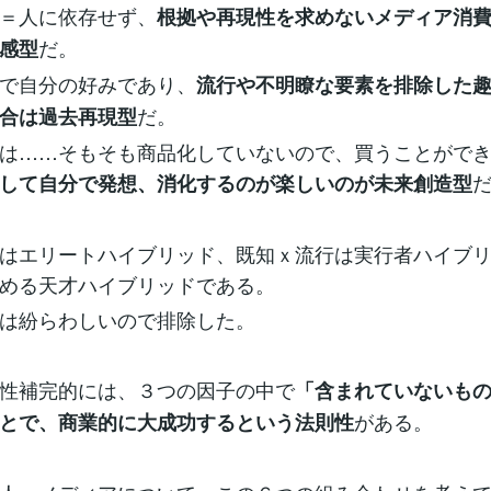
＝人に依存せず、
根拠や再現性を求めないメディア消
だ。
感型
で自分の好みであり、
流行や不明瞭な要素を排除した
だ。
合は過去再現型
は……そもそも商品化していないので、買うことがで
して自分で発想、消化するのが楽しいのが未来創造型
はエリートハイブリッド、既知ｘ流行は実行者ハイブ
める天才ハイブリッドである。
は紛らわしいので排除した。
性補完的には、３つの因子の中で
「含まれていないも
がある。
とで、商業的に大成功するという法則性