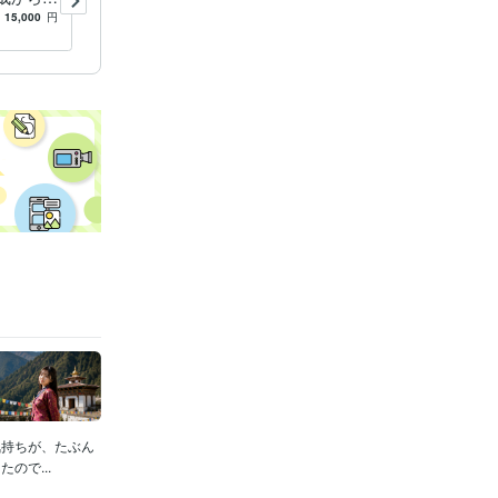
伝えしま
おっさんが、愚痴聞いて直感
15,000
円
5.0
(3)
100
円
/分
を伝える謎実験
気持ちが、たぶん
ので...