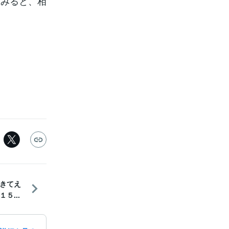
てみると、相
きてえ
５...