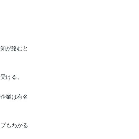
未知が絡むと
を受ける。
の企業は有名
イプもわかる