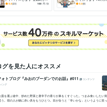
YouTube
えTiktoker、Youtuberの必勝
ウハウまですべてお
5.0
(23)
100
円
/分
5.0
(8)
法伝授
す
神奈川大学
2003年3月 ~ 2007年2月
歴
中国語
日常会話レベル
力
ログを見た人にオススメ
ォトブログ『みおのブーダンでのお話』#011
コンテンツ
ィング
大皿を運ぶ途中、炒めた野菜と唐辛子の香りが鼻をくすぐった。つまみ食いしたい
思う。宿の人が鍋に赤い具をもうひとつ。目が合うと「辛いかな」というように笑った