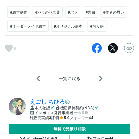
#絵本制作
#バラの花言葉
#バラ
#告白
#作者の思い
#オーダーメイド絵本
#オリジナル絵本
#切り絵
6
一覧に戻る
えごし ちひろ
本人確認
機密保持契約(NDA)
インボイス発行事業者
未登録
総販売実績
3
評価
5.0
フォロワー
44
無料で見積り相談
メッセージを送る
フォロー
44