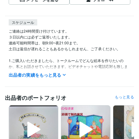
スケジュール
ご連絡は24時間受け付けています。

３日以内には必ずご返答いたします。

連絡可能時間帯は、朝9:00~夜21:00まで。

土日は返信が遅れることもあるかもしれません、ご了承ください。

1.ご購入いただきましたら、トークルームでどんな絵本を作りたいの
か、私とお話させていただきます。ビデオチャットや電話応対も致しま
す。お客様に合った媒体で、私にイメージをお伝えください。

出品者の実績をもっと見る
　質問事項がありますので、そちらと、お客様のご要望もお聞きいたし
ます。

2.ココナラでのお客様の入金通知確認後、制作に入ります。

出品者のポートフォリオ
もっと見る
　ストーリー構想から、絵本自体も手描きで心を込めてお作りします。

3.絵本は完成までの期間として、

　御見積書発行後、3週間～2か月ほどのお時間を頂戴いたします。

　ページ数や絵本の仕立て内容によっても前後しますので、その目安は
個別にトークルームでご連絡差し上げます。絵本が完成しましたら、ご
案内いたします。
