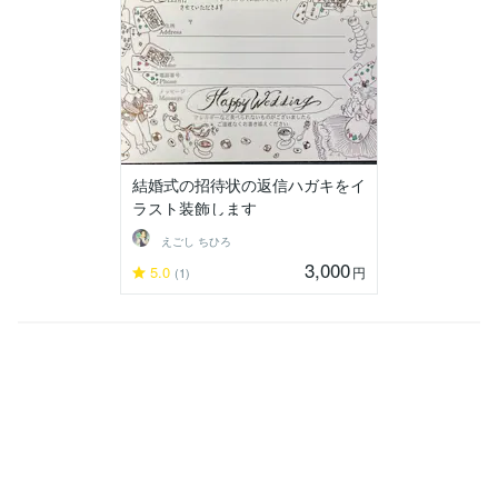
結婚式の招待状の返信ハガキをイ
ラスト装飾します
えごし ちひろ
3,000
5.0
円
(1)