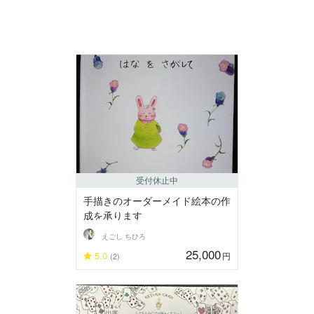
受付休止中
手描きのオーダーメイド絵本の作
成を承ります
えごし ちひろ
25,000
5.0
円
(2)