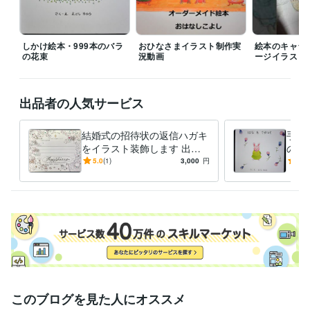
4.お手元に届きましたら、絵本をご確認ください。

　オーダーメイドで手作りの絵本ですので、配送上の不手際以外での返
しかけ絵本・999本のバラ
おひなさまイラスト制作実
絵本のキャラ
品は受け付けておりません。ご理解下さい。
の花束
況動画
ージイラスト
受賞歴
「第54回　日本現代工芸美術展」において入選
出品者の人気サービス
得意分野
イラスト作成・漫画制作
オーダーメイド絵本の作成　オリジナル絵
本
メッセージカード代筆　手書き　イラスト
結婚式の招待状の返信ハガキ
手描
手書き絵本
をイラスト装飾します 出席
の作
返信にお祝いの気持ちを込
ル絵
5.0
(1)
3,000
円
5.0
め、水彩イラストで飾りつけ
び出
ます
このブログを見た人にオススメ