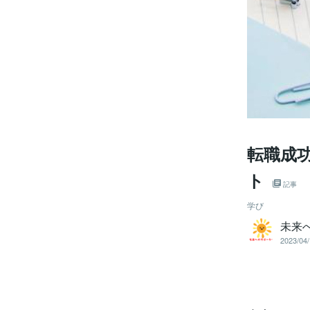
転職成
ト
記事
学び
未来
2023/04/