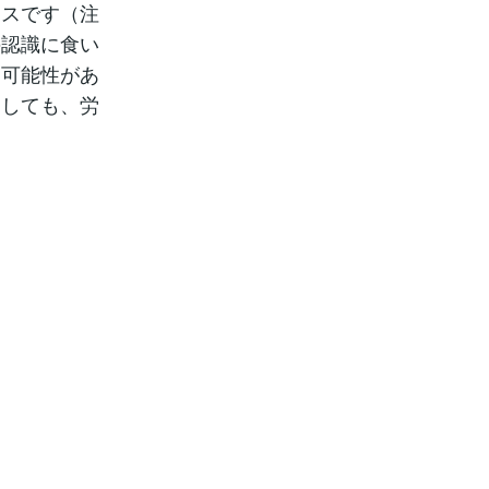
ースです（注
の認識に食い
る可能性があ
としても、労