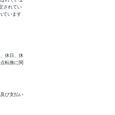
定されてい
れています
間、休日、休
時点転換に関
算及び支払い