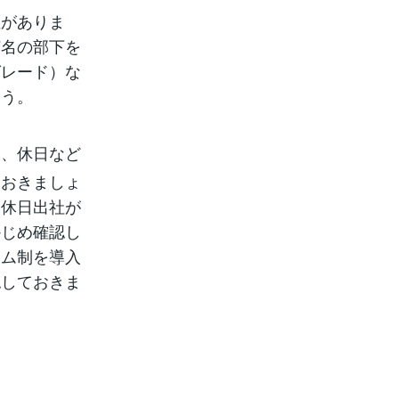
性がありま
何名の部下を
グレード）な
ょう。
間、休日など
ておきましょ
。休日出社が
かじめ確認し
イム制を導入
認しておきま