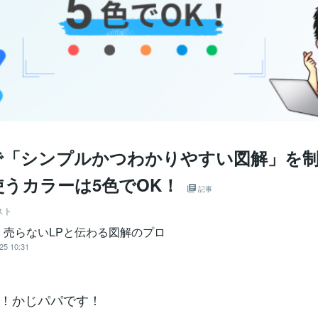
vaで「シンプルかつわかりやすい図解」を
使うカラーは5色でOK！
記事
スト
｜売らないLPと伝わる図解のプロ
25 10:31
！かじパパです！