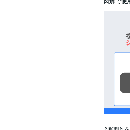
図解で使
図解制作を