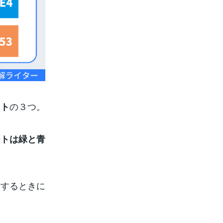
の３つ。
ント
ントは緑と青
作するときに