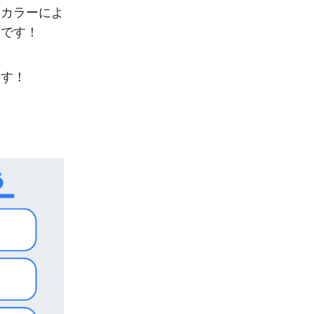
マカラーによ
夫です！
ます！