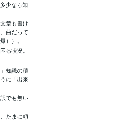
、多少なら知
し文章も書け
し、曲だって
（爆））。
も困る状況。
た」知識の積
そうに「出来
う訳でも無い
と、たまに頼