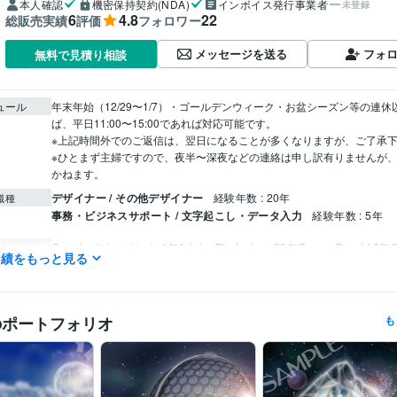
本人確認
機密保持契約(NDA)
インボイス発行事業者
未登録
6
4.8
22
総販売実績
評価
フォロワー
メッセージを送る
フォ
無料で見積り相談
ュール
年末年始（12/29〜1/7）・ゴールデンウィーク・お盆シーズン等の連休
ば、平日11:00〜15:00であれば対応可能です。

※上記時間外でのご返信は、翌日になることが多くなりますが、ご了承下さ
※ひとまず主婦ですので、夜半〜深夜などの連絡は申し訳有りませんが
かねます。
デザイナー / その他デザイナー
経験年数 : 20年
職種
事務・ビジネスサポート / 文字起こし・データ入力
経験年数 : 5年
Google ドキュメント:1年
Adobe Photoshop:30年
GarageBand:10年
クリエイ
実績をもっと見る
ツール
ChatGPT:0年
iMovie:10年
VOICEVOX（読み上げソフト）:5年
VideoProc Vlogger（動画編集）
ツール
のポートフォリオ
も
イラスト作成・漫画制作
イラスト,壁紙,アイコン
分野
ホビー
飲食
イラスト
デザイン
レタッチ
画像加工
ライティング・翻訳
文字データ入力/ライティング
ホビー
DTP
コラム
文字入力
WEBライティング