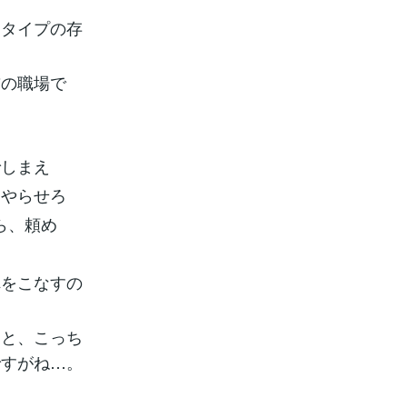
るタイプの存
前の職場で
でしまえ
、やらせろ
ら、頼め
れをこなすの
」と、こっち
ですがね…。