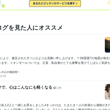
ログを見た人にオススメ
災により、被災された方々に心よりお見舞い申し上げます。７/28震度7の地震が発生
います。イオンモールついては、正直、私自身がとても衝撃を受けてしばらく気持ちが.
ぃの心の相談室✨
02:59
けで、心はこんなにも軽くなる
記事
の友人2人と一緒にお茶をしました♪きっかけは、たまたま一人の友達から連絡がき
、なんと3日後には実現していました。3人ともそれぞれご無沙汰同士だったけれど、