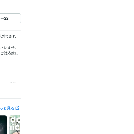
ロー
22
以外であれ
いませ。

、ご対応致し
Canva:0年
:4年
っと見る