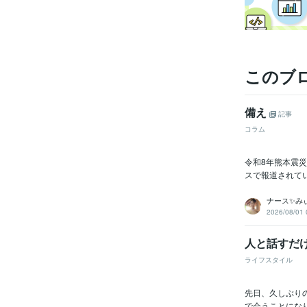
このブ
備え
記事
コラム
令和8年熊本震
スで報道されて
ナース✨み
2026/08/01 
人と話すだ
ライフスタイル
先日、久しぶり
で会うことになり