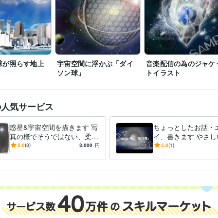
球が照らす地上
宇宙空間に浮かぶ「ダイ
音楽配信の為のジャケ
ソン球」
トイラスト
の人気サービス
惑星&宇宙空間を描きます 写
ちょっとしたお話・
真の様でそうではない、柔ら
イ、書きます やさし
かくリアルな惑星達は如何で
チでご希望に沿って
5.0
(3)
3,000
円
5.0
(1)
すか？
ょう！