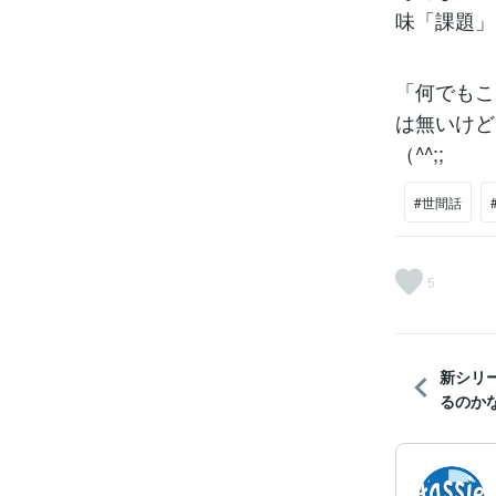
味「課題」
「何でもこ
は無いけど
（^^;;
#世間話
5
新シリ
るのかな