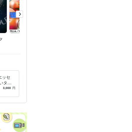
ッ
「ルタと秘密のともだ
名刺カ
ち」タイトルロゴ
エッセ
いタッ
綴りまし
3,000
円