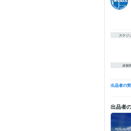
スケジ
経験
ビジネス・
出品者の
ティブ
その他
出品者
得意