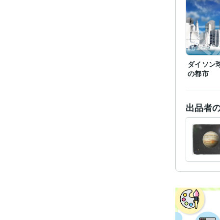
ダイソン
の都市
出品者