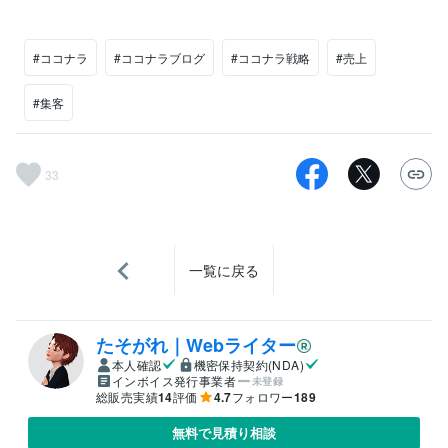
#ココナラ
#ココナラブログ
#ココナラ戦略
#売上
#集客
33
一覧に戻る
たそがれ｜Webライター
本人確認
機密保持契約(NDA)
インボイス発行事業者
未登録
総販売実績
14
評価
4.7
フォロワー
189
無料で見積り相談