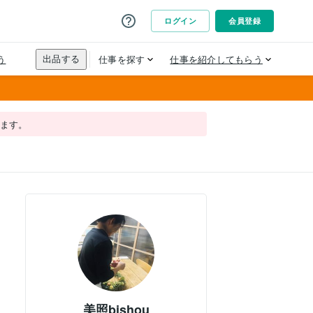
れます。
美照bishou