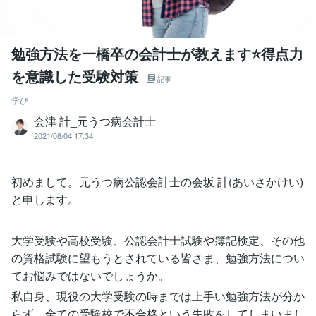
勉強方法を一橋卒の会計士が教えます⭐️得点力
を意識した受験対策
記事
学び
会津 計_元うつ病会計士
2021/08/04 17:34
初めまして。元うつ病公認会計士の会坂 計(あいさかけい)
と申します。
大学受験や高校受験、公認会計士試験や簿記検定、その他
の資格試験に望もうとされている皆さま、勉強方法につい
てお悩みではないでしょうか。
私自身、現役の大学受験の時までは上手い勉強方法が分か
らず、全ての受験校で不合格という失敗をしてしまいまし