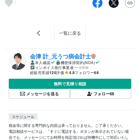
7
一覧に戻る
会津 計_元うつ病会計士
本人確認
機密保持契約(NDA)
インボイス発行事業者
未登録
総販売実績
120
評価
4.8
フォロワー
68
無料で見積り相談
メッセージを送る
フォロー
68
スケジュール
税金等に関する専門的な内容は承っておりません。ご了承ください。

電話相談サービスは、「すぐに電話する」ボタンが表示されていない場
合でも、メッセージにてお時間を指定頂ければ待機中にして対応いたし