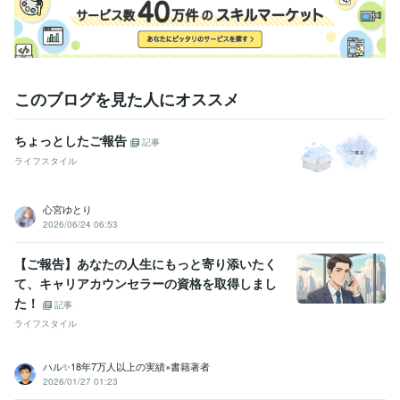
得意分野
学習指導・資格・キャリア相談
勉強方法のアドバイスなど
受験
勉強
コーチング
キャリア
仕事
ビジネス
カウンセリング
模擬面接
小論文
大学受験
資産運用・副業の相談
株式投資など資産運用に関する初歩的な解説
株式
投資
ビジネス
副業
資産運用
アメリカ株
仕事
このブログを見た人にオススメ
インデックス投資
配当金
税理士
ちょっとしたご報告
記事
ライフスタイル
心宮ゆとり
2026/06/24 06:53
【ご報告】あなたの人生にもっと寄り添いたく
て、キャリアカウンセラーの資格を取得しまし
た！
記事
ライフスタイル
ハル✨18年7万人以上の実績×書籍著者
2026/01/27 01:23