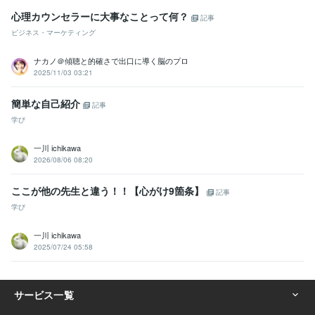
心理カウンセラーに大事なことって何？
記事
ビジネス・マーケティング
ナカノ＠傾聴と的確さで出口に導く脳のプロ
2025/11/03 03:21
簡単な自己紹介
記事
学び
一川 ichikawa
2026/08/06 08:20
ここが他の先生と違う！！【心がけ9箇条】
記事
学び
一川 ichikawa
2025/07/24 05:58