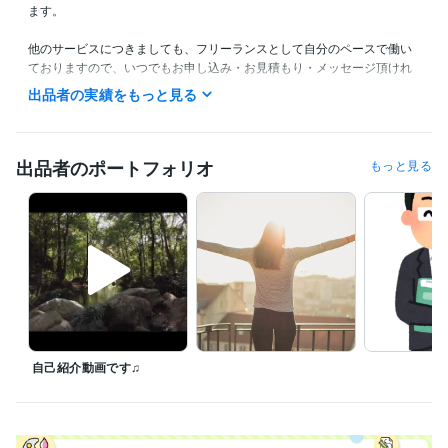
ます。

他のサービスにつきましても、フリーランスとして自分のペースで働い
ておりますので、いつでもお申し込み・お見積もり・メッセージ頂けれ
ばと思います。

出品者の実績をもっと見る
曜日・時間帯問わずなるべく遅くとも6時間以内には返信させて頂きます
よう心がけております。

ありがたいことに、他の電話相談などでお悩みを話してきたというお客
出品者のポートフォリオ
もっと見る
様で、私との会話がきっかけで問題が解決した・前向きになれたという
方も多くいらっしゃいます…！

私自身、お悩みやお話しを聞くことが好きですので、どうぞお気軽にご
連絡くださいm(_ _)m

(2021/7/9からサービスを始めました)
受賞歴
アンサンブルコンテスト都大会銅賞
TAC簿記講座オリエンテーション 
ゲスト登壇
資格・検定
自己紹介動画です♫
税理士登録
取得年 : 2021年
公認会計士試験合格
取得年 : 2014年
普通自動車免許
取得年 : 2017年