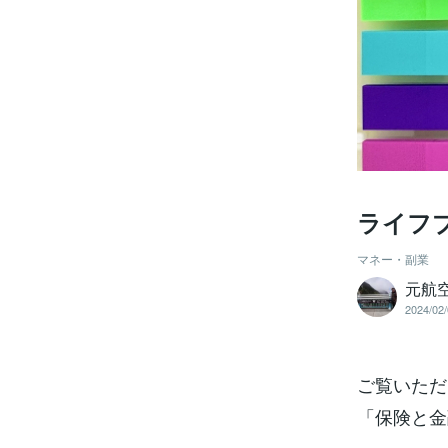
ライフ
マネー・副業
元航
2024/02/
ご覧いただ
「保険と金融