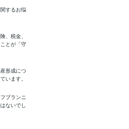
に関するお悩
保険、税金、
ることが「守
資産形成につ
っています。
イフプランニ
ではないでし