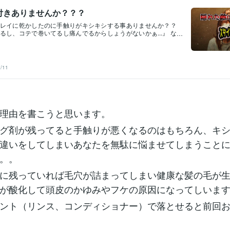
付きありませんか？？？
レイに乾かしたのに手触りがキシキシする事ありませんか？？
るし、コテで巻いてるし痛んでるからしょうがないかぁ...』 な
めてるあなた！！ もし、その髪の手触りの悪さが簡単な方法で
したら知りたいですよね？ もちろん絶対ではないです。 でもあ
セットの仕上げに 《ヘアスプレー》 を使っているとしたらこの
方法で手触りがグンとよくなりますよ！！ 長く読むのがめんど
/11
のために手触りが悪くなる[原因]や、 よくなる[理由]を説明する
ど誰でも家にあるもので手触りを良くする！ 誰でもできるやり方
！！ （理由も書くと長くなるのでまた別で投稿しますね）①シ
毛全体を濡らします。②いつも使っているトリートメント（リ
ィショナーなど名前は何でもOKです！シャンプーの後に付ける
やスタイリング剤を付けた所を中心に髪にもみこむようになじ
理由を書こうと思います。
毛先から徐々に手グシを通していき、根元から絡まらずに毛先
通るようになったらシャワーでしっかり流します。④いつもと
グ剤が残ってると手触りが悪くなるのはもちろん、キ
ャンプー、トリートメントをして流します。※ここで1つ注意点※
髪の毛全体に泡が立ったら”頭皮”をしっかり洗ってください！ト
違いをしてしまいあなたを無駄に悩ませてしまうこと
は根元にベッタリ付けないようにするのが”美髪”のコツです。ト
。。
が流し切れていないとベタつきや、毛穴詰まりの原因になりま
かして完成です！！！※ツヤツヤに乾かすポイント※誰でも後ろ
多いので後ろの髪から乾かすのがおすすめです！ド
に残っていれば毛穴が詰まってしまい健康な髪の毛が
が酸化して頭皮のかゆみやフケの原因になってしいま
ント（リンス、コンディショナー）で落とせると前回