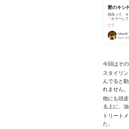
髪のキシ
頭洗って、キ
『カラーして
んて思って諦
7
改善されると
なたが毎日の
UkenS
後で紹介する
2021/07
くさいあなた
前に ほとん
を紹介します
ャワーで髪の
ンス、コンデ
アレ）を毛先
今回はその
ませます。③
まで手グシが
スタイリン
同じようにシ
シャンプーは
んでると勘
リートメント
れません。
リートメント
す。⑤髪を乾
の髪の毛のが
他にも頭皮
る上に、油
トリートメ
た。