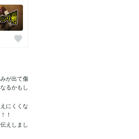
シみが出て傷
になるかもし
生えにくくな
す！！
お伝えしまし