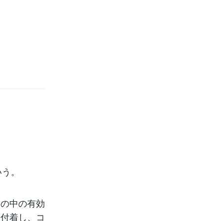
いう。
スの中の有効
に付着し、コ