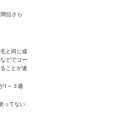
週間位さら
の毛と同じ成
クなどでコー
やることが違
が1～３週
使ってない