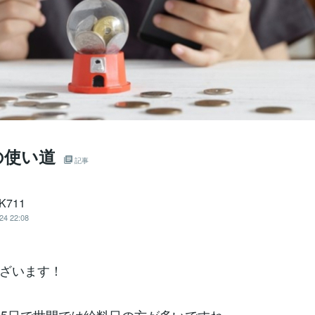
の使い道
記事
hK711
24 22:08
ざいます！