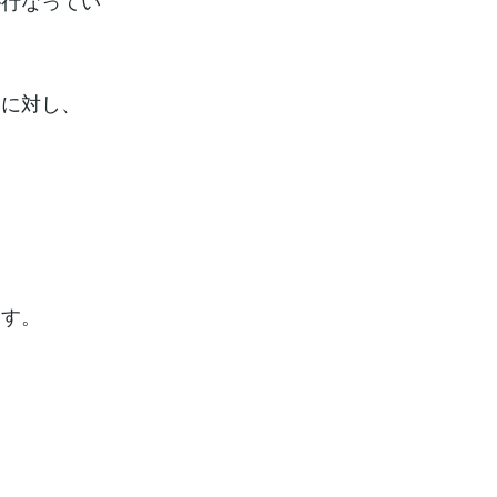
が行なってい
）に対し、
ます。
、