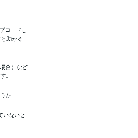
ップロードし
だと助かる
の場合）など
ます。
ょうか。
ていないと