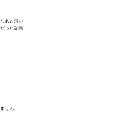
、
かなあと薄い
死だった記憶
れません。