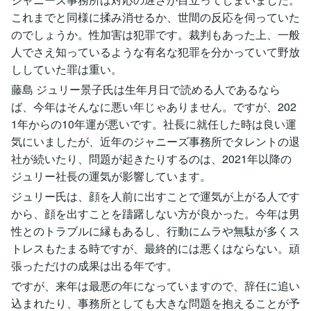
これまでと同様に揉み消せるか、世間の反応を伺っていた
のでしょうか。性加害は犯罪です。裁判もあった上、一般
人でさえ知っているような有名な犯罪を分かっていて野放
ししていた罪は重い。
藤島 ジュリー景子氏は生年月日で読める人であるなら
ば、今年はそんなに悪い年じゃありません。ですが、202
1年からの10年運が悪いです。社長に就任した時は良い運
気にいましたが、近年のジャニーズ事務所でタレントの退
社が続いたり、問題が起きたりするのは、2021年以降の
ジュリー社長の運気が影響しています。
ジュリー氏は、顔を人前に出すことで運気が上がる人です
から、顔を出すことを躊躇しない方が良かった。今年は男
性とのトラブルに縁もあるし、行動にムラや無駄が多くス
トレスもたまる時ですが、最終的には悪くはならない。頑
張っただけの成果は出る年です。
ですが、来年は最悪の年になっていますので、辞任に追い
込まれたり、事務所としても大きな問題を抱えることが予