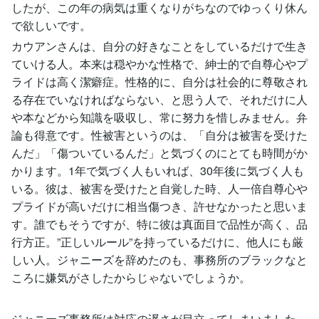
したが、この年の病気は重くなりがちなのでゆっくり休ん
で欲しいです。
カウアンさんは、自分の好きなことをしているだけで生き
ていける人。本来は穏やかな性格で、紳士的で自尊心やプ
ライドは高く潔癖症。性格的に、自分は社会的に尊敬され
る存在でいなければならない、と思う人で、それだけに人
や本などから知識を吸収し、常に努力を惜しみません。弁
論も得意です。性被害というのは、「自分は被害を受けた
んだ」「傷ついているんだ」と気づくのにとても時間がか
かります。1年で気づく人もいれば、30年後に気づく人も
いる。彼は、被害を受けたと自覚した時、人一倍自尊心や
プライドが高いだけに相当傷つき、許せなかったと思いま
す。誰でもそうですが、特に彼は真面目で品性が高く、品
行方正。”正しいルール”を持っているだけに、他人にも厳
しい人。ジャニーズを辞めたのも、事務所のブラックなと
ころに嫌気がさしたからじゃないでしょうか。
ジャニーズ事務所は対応の遅さが目立ってしまいました。