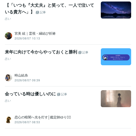
【「いつも『大丈夫』と笑って、一人で泣いて
いる貴方へ」】
記事
占い
宮美 絃｜霊視・縁結び祈祷
2026/08/07 10:13
来年に向けて今からやっておくと勝利
記事
占い
時山結糸
2026/08/07 09:39
会っている時は優しいのに
記事
占い
恋心の暗闇へ光を灯す│鑑定師ゆり❁⃘
2026/08/07 08:53