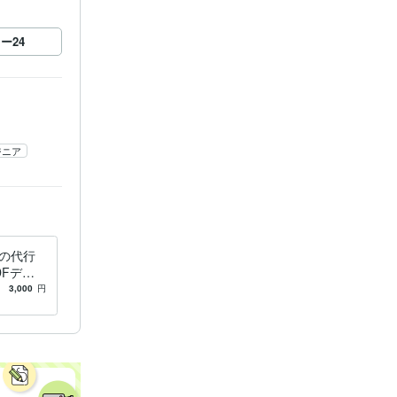
ロー
24
ジニア
力の代行
DFデー
したい方
3,000
円