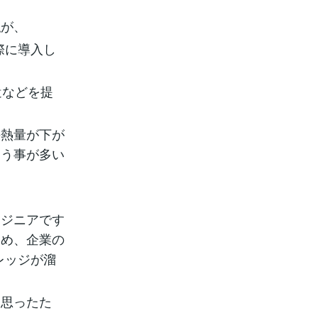
私が、
際に導入し
遣などを提
の熱量が下が
まう事が多い
ンジニアです
ため、企業の
レッジが溜
も思ったた