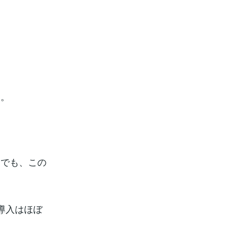
』
す。
層でも、この
導入はほぼ