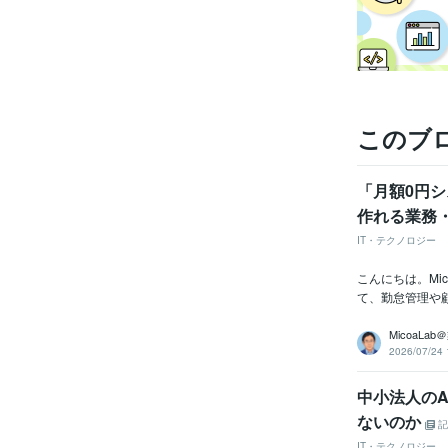
このブ
「月額0円シ
作れる業務・
IT・テクノロジー
こんにちは。Mi
て、勤怠管理や顧
MicoaLa
2026/07/24 
中小法人の
ないのか
記
IT・テクノロジー