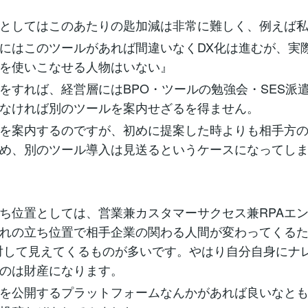
としてはこのあたりの匙加減は非常に難しく、例えば
にはこのツールがあれば間違いなくDX化は進むが、実
を使いこなせる人物はいない』
をすれば、経営層にはBPO・ツールの勉強会・SES派
なければ別のツールを案内せざるを得ません。
を案内するのですが、初めに提案した時よりも相手方
め、別のツール導入は見送るというケースになってし
ち位置としては、営業兼カスタマーサクセス兼RPAエ
れの立ち位置で相手企業の関わる人間が変わってくる
対して見えてくるものが多いです。やはり自分自身にナ
のは財産になります。
を公開するプラットフォームなんかがあれば良いなと