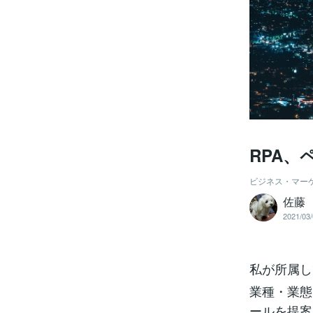
RPA、
ビジネス・マー
佐藤
2021/03/
私が所属し
業種・業態
ールを提案