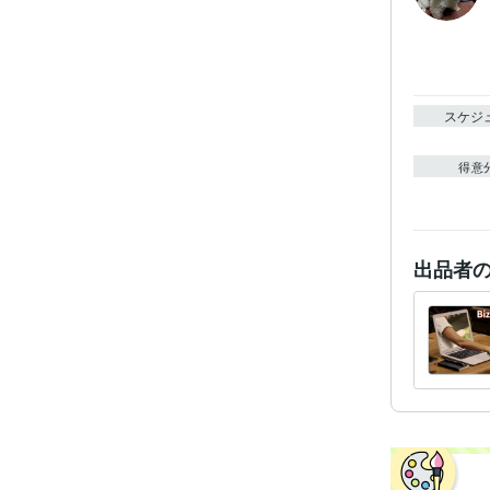
スケジ
得意
出品者