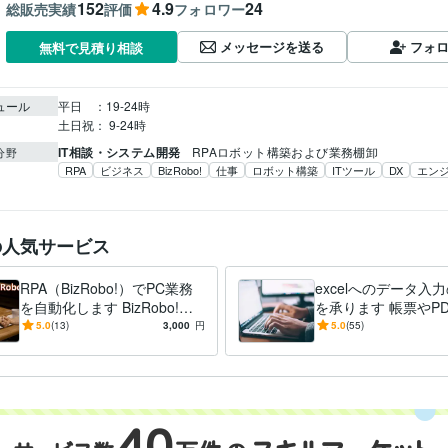
152
4.9
24
総販売実績
評価
フォロワー
メッセージを送る
フォ
無料で見積り相談
ュール
平日　：19-24時

土日祝： 9-24時
IT相談・システム開発
RPAロボット構築および業務棚卸
分野
RPA
ビジネス
BizRobo!
仕事
ロボット構築
ITツール
DX
エン
の人気サービス
RPA（BizRobo!）でPC業務
excelへのデータ入
を自動化します BizRobo!で
を承ります 帳票やP
ロボットの作成代行を承りま
タ等、excelに転記
5.0
(13)
3,000
円
5.0
(55)
す
は是非