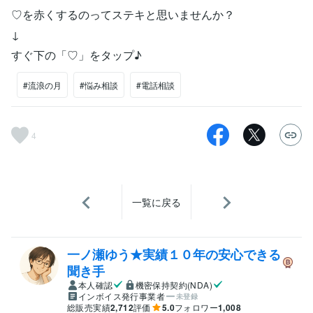
♡を赤くするのってステキと思いませんか？
↓
すぐ下の「♡」をタップ♪
#流浪の月
#悩み相談
#電話相談
4
一覧に戻る
一ノ瀬ゆう★実績１０年の安心できる
聞き手
本人確認
機密保持契約(NDA)
インボイス発行事業者
未登録
総販売実績
2,712
評価
5.0
フォロワー
1,008