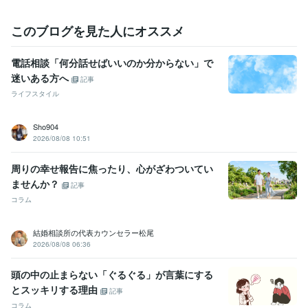
Google Search Console:2年
ChatGPT:0年
Canva:3年
得意分野
このブログを見た人にオススメ
悩み相談・カウンセリング
仕事、恋愛、結婚・離婚等の人間関係
人間関係
適応障害
発達障害
鬱
摂食障害
恋愛
電話相談「何分話せばいいのか分からない」で
ビジネス代行・事務代行
就職、転職、独立を失敗しないための戦略
迷いある方へ
就職
経営
転職
記事
ライフスタイル
Sho904
2026/08/08 10:51
周りの幸せ報告に焦ったり、心がざわついてい
ませんか？
記事
コラム
結婚相談所の代表カウンセラー松尾
2026/08/08 06:36
頭の中の止まらない「ぐるぐる」が言葉にする
とスッキリする理由
記事
コラム