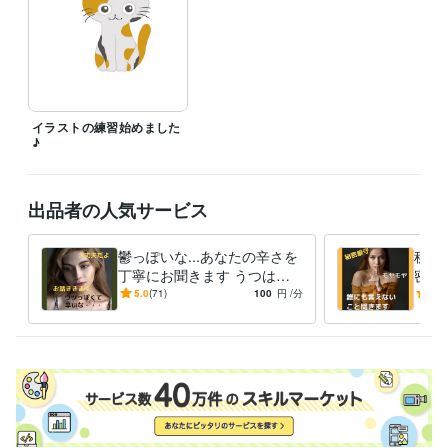
日々ココナラの皆さんからいただいた学びを子どもたちに活かしている
と気付かされています。ココナラで活動していてよかったと感謝してい
ます
経験職種
コンサルタント / 経営コンサルタント
経験年数 : 12年
士業・専門職 / 行政書士
経験年数 : 12年
イラストの練習始めました
ライフスタイル・その他 / カウンセラー・コーチ
♪
経験年数 : 12年
受賞歴
成人した発達障害の方の法的サポート
出品者の人気サービス
資格・検定
行政書士
取得年 : 2008年
鬱っぽいな...あなたの辛さを
秘密
日商簿記検定2級
丁寧にお聞きます うつはあ
取得年 : 2009年
密や
なたが頑張った証、次は自分
★受
小学校教諭免許
取得年 : 2024年
5.0
(71)
100
円
/分
5.0
を大事にする練習しましょ！
安感
ビジネス・クリエイティブツール
心★
WordPress:1年
ペライチ:3年
Excel:23年
Google サイト:10年
Google スプレッドシート:10年
Google スライド:10年
Google ドキュメント:10年
Keynote:10年
Numbers:10年
Pages:10年
PowerPoint:10年
Word:23年
カラーミーショップ:2年
freee:2年
Moneyfoward:2年
弥生会計:13年
Google Analytics:2年