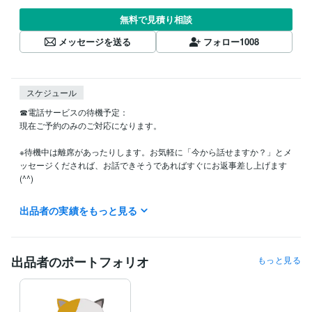
無料で見積り相談
メッセージを送る
フォロー
1008
スケジュール
☎電話サービスの待機予定：

現在ご予約のみのご対応になります。

※待機中は離席があったりします。お気軽に「今から話せますか？」とメ
ッセージくだされば、お話できそうであればすぐにお返事差し上げます
(^^)

出品者の実績をもっと見る
⚫️ほっこりした話

最近は毎日子どもたちに癒やされてます

●聞き手の思いのたけ

出品者のポートフォリオ
もっと見る
少し話すことで元気になる

●ご案内

いまは、教育者として子どもたちに全力を注いでいます。
