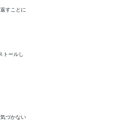
。
り返すことに
ストールし
、気づかない