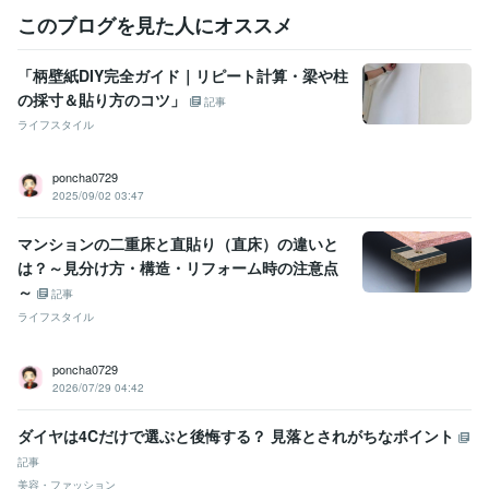
このブログを見た人にオススメ
「柄壁紙DIY完全ガイド｜リピート計算・梁や柱
の採寸＆貼り方のコツ」
記事
ライフスタイル
poncha0729
2025/09/02 03:47
マンションの二重床と直貼り（直床）の違いと
は？～見分け方・構造・リフォーム時の注意点
～
記事
ライフスタイル
poncha0729
2026/07/29 04:42
ダイヤは4Cだけで選ぶと後悔する？ 見落とされがちなポイント
記事
美容・ファッション