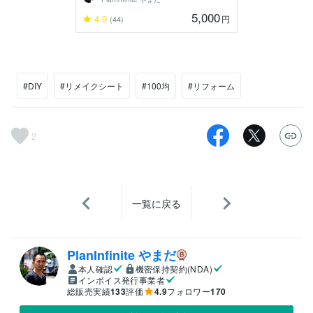
5,000
4.9
円
(44)
#DIY
#リメイクシート
#100均
#リフォーム
2
一覧に戻る
PlanInfinite やまだ
本人確認
機密保持契約(NDA)
インボイス発行事業者
総販売実績
133
評価
4.9
フォロワー
170