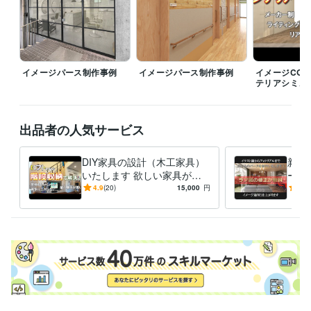
資格・検定
2級建築施工管理技士
取得年 : 2017年
インテリアコーディネーター
取得年 : 2008年
ビジネス・クリエイティブツール
Adobe Photoshop:3年
PowerDirector:3年
SketchUp:3年
イメージパース制作事例
イメージパース制作事例
イメージCG
テリアシミュ
MuseScore:6年
Cakewalk:5年
Jw_cad:15年
V-Ray:3年
その他ツール
マイホームデザイナーPRO:15年
出品者の人気サービス
得意分野
DIY家具の設計（木工家具）
新築
住まい・美容・生活相談
DIY
住宅リフォーム・リノベ、DIYの相談
いたします 欲しい家具が見
ージ
DIY
内装
家具
クロス
壁紙
リノベーション
リフォーム
フローリング
クッションフロア
フロアタイル
つからない、そんな時は作っ
画で
4.9
(20)
15,000
円
5.0
デザイン制作
イメージパース制作
住宅リフォームプランニング（内
ちゃいましょう！
とり
装設計）
に！
リフォーム
CG
イメージ
平面図
図面
建築
不動産
内装
設計
デザイン