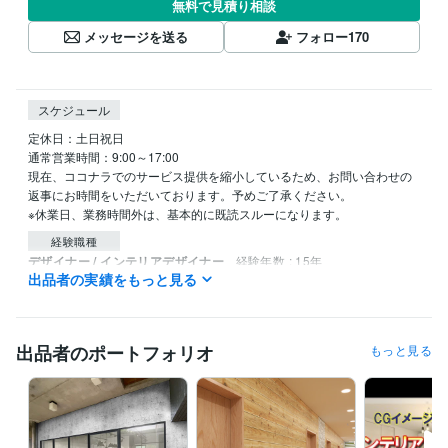
無料で見積り相談
メッセージを送る
フォロー
170
スケジュール
定休日：土日祝日

通常営業時間：9:00～17:00

現在、ココナラでのサービス提供を縮小しているため、お問い合わせの
返事にお時間をいただいております。予めご了承ください。

※休業日、業務時間外は、基本的に既読スルーになります。
経験職種
デザイナー / インテリアデザイナー
経験年数 : 15年
出品者の実績をもっと見る
営業 / 個人営業
経験年数 : 15年
建築・土木・施工管理 / 設計・積算・測量
経験年数 : 15年
建築・土木・施工管理 / 設計監理
経験年数 : 15年
建築・土木・施工管理 / 施工管理・監理
経験年数 : 15年
出品者のポートフォリオ
もっと見る
職歴
プランインフィニット
2010年2月 ~ 現在
株式会社エコハウス
2008年3月 ~ 2010年1月