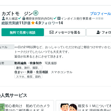
カズトモ ジン
プロフィール
本人確認
機密保持契約(NDA)
インボイス発行事業者
未登録
11
4.9
14
総販売実績
評価
フォロワー
メッセージを送る
フォ
無料で見積り相談
ュール
○○日の21時以降など、おっしゃっていただければご都合つけやすいかと思
トークだけでしたらいつでも大丈夫です。

返信が出来るときにさせて頂きます。
動画編集・映像制作
写真撮影
分野
趣味、旅行、撮影、
住まい・美容・生活相談
スマホコンサル
スマホ、格安、節約
の人気サービス
初心者向け 初めてのカメラ
格安ＳＩＭについて
選びのご相談乗ります 元カ
ります 現役販売員が