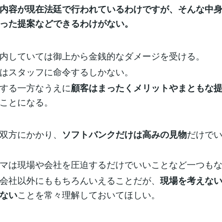
内容が現在法廷で行われているわけですが、そんな中
った提案などできるわけがない。
内していては御上から金銭的なダメージを受ける。
はスタッフに命令するしかない。
する一方なうえに
顧客はまったくメリットやまともな
ことになる。
双方にかかり、
だけで
ソフトバンクだけは高みの見物
マは現場や会社を圧迫するだけでいいことなど一つも
会社以外にももちろんいえることだが、
現場を考えな
ことを常々理解しておいてほしい。
ない