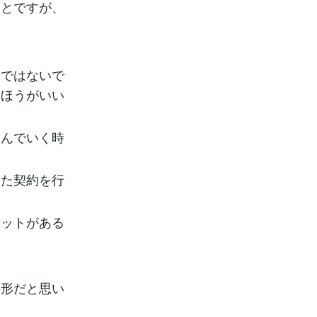
ことですが、
。
とではないで
たほうがいい
選んでいく時
した契約を行
リットがある
。
の形だと思い