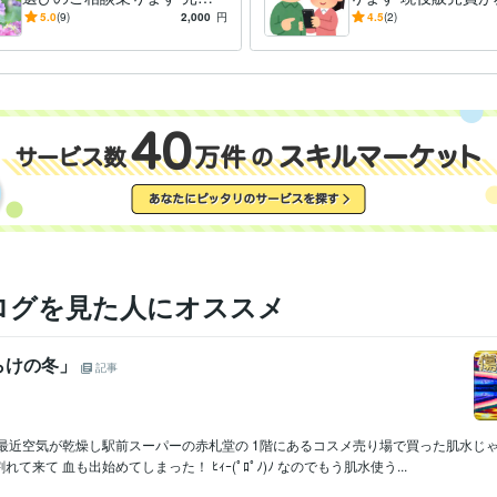
メラ販売員がユーザー目線で
線でお答え致します
5.0
(9)
2,000
円
4.5
(2)
お答え！
ログを見た人にオススメ
らけの冬」
記事
 最近空気が乾燥し駅前スーパーの赤札堂の 1階にあるコスメ売り場で買った肌水じゃ
て来て 血も出始めてしまった！ ﾋｨｰ(ﾟﾛﾟﾉ)ﾉ なのでもう肌水使う...