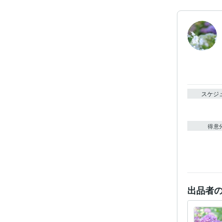
スケジ
得意
出品者