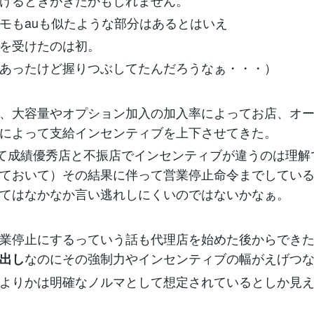
けるときがきたかもしれません。
モもauも似たような部分はあるとはいえ
を受けたのは初。
あったけど握りつぶしてたんだろうなぁ・・・）
、大容量やオプション加入の加入率によってお店、オ
によって支給インセンティブを上下させてきた。
って成績優秀店と不振店でインセンティブが違うのは理解
ておいて）その結果に伴って営業停止命令までしてい
てはなかなか言い逃れしにくいのではないかなぁ。
業停止にするっていう話も代理店を始めた後からでき
なのにその強制力やインセンティブの幅がえげつ
出し
よりかは明確なノルマとして想定されているとしか見