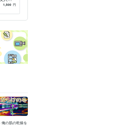
。
1,500
円
 俺の肌の乾燥を