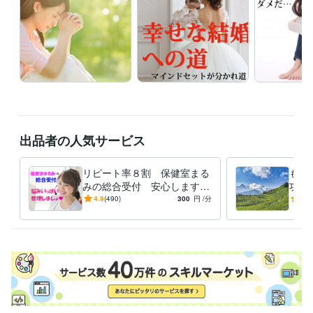
決
人間関係
結婚
カウンセリング
パートナーシップ
うつ
仕事
恋愛
自己肯定感
人生
やりたいこと
悩み相談・カウンセリング
婚活の成功、幸せな結婚の経験をあなた
にも
結婚
パートナー
嫁姑
恋愛
嫉妬
親
男性
女性
子供
お金
出品者の人気サービス
リピート率８割 保健室まる
もっ
みの総合受付 安心します
功し
どうしよう頭がグチャグチャ
ンセ
4.9
(490)
300
円
/分
5.0
大混乱！整理さえ出来ればも
用。
う大丈夫
へ。