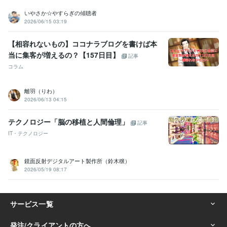
いやさか☆やすらぎの傾聴者
2026/06/15 03:19
【相容れないもの】ココナラブログを書けば本
当に集客が増えるの？【157日目】
記事
コラム
離羽（りわ）
2026/06/13 04:15
テクノロジー「脳の移植と人間倫理」
記事
IT・テクノロジー
鏡面反射デジタルアート製作所（鈴木穣）
2026/05/19 08:17