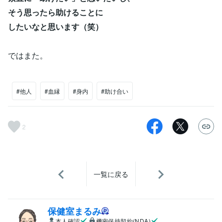
そう思ったら
助けることに
したいなと思います（笑）
ではまた。
#他人
#血縁
#身内
#助け合い
2
一覧に戻る
保健室まるみ
本人確認
機密保持契約(NDA)