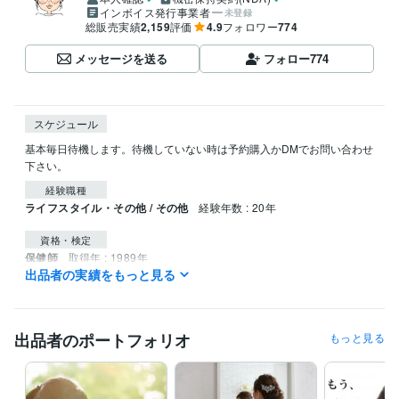
インボイス発行事業者
未登録
総販売実績
2,159
評価
4.9
フォロワー
774
メッセージを送る
フォロー
774
スケジュール
基本毎日待機します。待機していない時は予約購入かDMでお問い合わせ
下さい。
経験職種
ライフスタイル・その他 / その他
経験年数 : 20年
資格・検定
保健師
取得年 : 1989年
出品者の実績をもっと見る
看護師
取得年 : 1988年
産業カウンセラー
取得年 : 1994年
その他ツール
出品者のポートフォリオ
もっと見る
カウンセリング:20年
コーチング:4年
保健指導:20年
得意分野
悩み相談・カウンセリング
じっくり話を聴き、問題の本質を掴み解