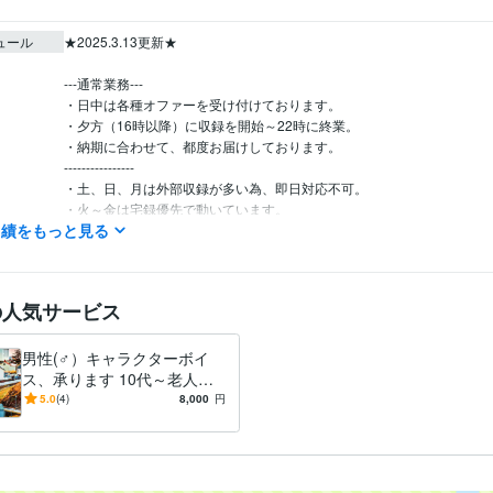
ュール
★2025.3.13更新★

---通常業務---

・日中は各種オファーを受け付けております。

・夕方（16時以降）に収録を開始～22時に終業。

・納期に合わせて、都度お届けしております。

----------------

・土、日、月は外部収録が多い為、即日対応不可。

・火～金は宅録優先で動いています。

実績をもっと見る
------------------------------------

★【声優ブログ】について★

の人気サービス
芸歴20年を迎えました。

現在も本業は声の仕事で、後進に指導にも当たっています。

男性(♂）キャラクターボイ
昨今、お手軽にネット声優になれてしまう手前、

ス、承ります 10代～老人、
芝居の基礎力が培われないまま伸び悩む例も多くあります。

モンスターやロボットまでレ
5.0
(4)
8,000
円
パートリーがあります
演技論は自ら構築するものですが、

初心からのベクトルはとても大切なものです。
