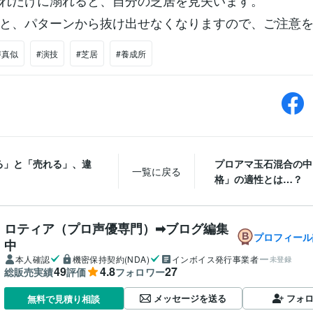
れだけに溺れると、自分の芝居を見失います。
と、パターンから抜け出せなくなりますので、ご注意
声真似
#演技
#芝居
#養成所
る」と「売れる」、違
プロアマ玉石混合の中
一覧に戻る
。
格」の適性とは…？
ロティア（プロ声優専門）➡ブログ編集
プロフィール
中
本人確認
機密保持契約(NDA)
インボイス発行事業者
未登録
49
4.8
27
総販売実績
評価
フォロワー
メッセージを送る
フォ
無料で見積り相談