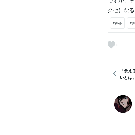
ですが、そ
クセになる
#声優
#
8
「食え
いとは