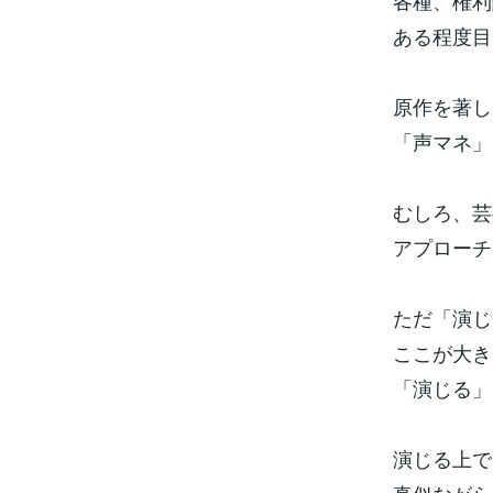
各種、権利
ある程度目
原作を著し
「声マネ」
むしろ、芸
アプローチ
ただ「演じ
ここが大き
「演じる」
演じる上で