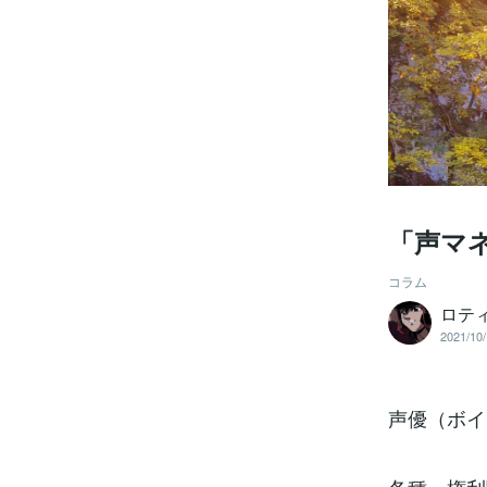
「声マ
コラム
ロテ
2021/10/
声優（ボイ