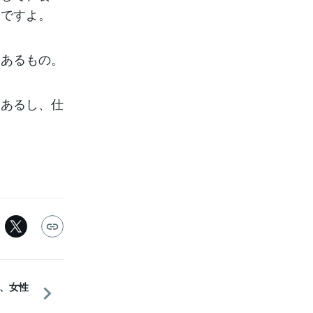
いですよ。
はあるもの。
もあるし、仕
、女性