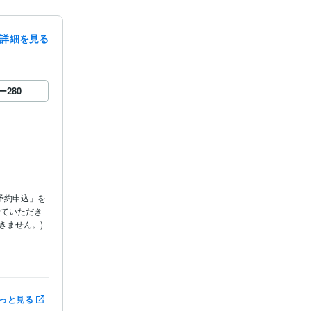
詳細を見る
ー
280
予約申込」を
せていただき
ません。)

ただきますの
っと見る