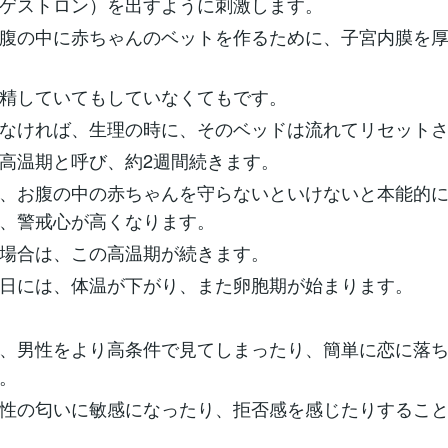
ゲストロン）を出すように刺激します。
腹の中に赤ちゃんのベットを作るために、子宮内膜を
精していてもしていなくてもです。
なければ、生理の時に、そのベッドは流れてリセット
高温期と呼び、約2週間続きます。
、お腹の中の赤ちゃんを守らないといけないと本能的
、警戒心が高くなります。
場合は、この高温期が続きます。
日には、体温が下がり、また卵胞期が始まります。
、男性をより高条件で見てしまったり、簡単に恋に落
。
性の匂いに敏感になったり、拒否感を感じたりするこ