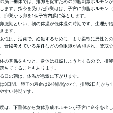
の脳下垂体では、排卵を促すための卵胞刺激ホルモン
します。指令を受けた卵巣はは、子宮に卵胞ホルモン
、卵巣から卵を1個子宮内膜に落とします。
卵胞期といい、朝の体温が低体温の時期です。生理が始
きます。
女性は、活発で、妊娠するために、より柔軟に男性と
。普段考えている条件などの色眼鏡が柔和され、警戒
。
体の関係をもつと、身体は妊娠しようとするので、排
落ちてくることもあります。
る日の朝は、体温が急激に下がります。
は3日間、卵子の寿命は24時間なので、排卵2日前から
やすい時期です。
度は、下垂体から黄体形成ホルモンが子宮に命令を出