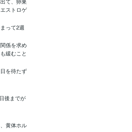
が出て、卵巣
（エストロゲ
まって2週
の関係を求め
心も緩むこと
卵日を待たず
1日後までが
し、黄体ホル