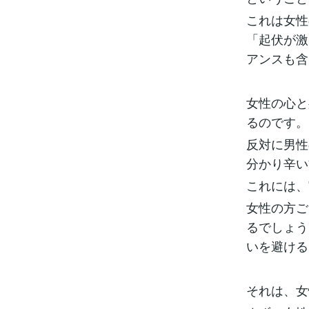
これは女性
「起伏が激
アンスも含
女性の心と
るのです。
反対に男性
分かり辛い
これには、
女性の方ご
るでしょう
いを避ける
それは、女