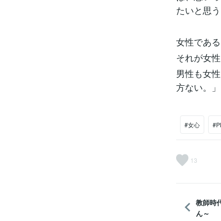
たいと思う
女性である
それが女性
男性も女性
方ない。」
#女心
#P
13
教師時
ん～