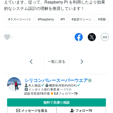
えています。従って、Raspberry Pi を利用したより効果
的なシステム設計の理解を推奨しています！
#ラズベリーパイ
#Raspberry
#Pi
#仮想マシーン
#実験
5
一覧に戻る
シリコンバレースーパーウエア
本人確認
機密保持契約(NDA)
インボイス発行事業者
未登録
総販売実績
15
評価
5.0
フォロワー
76
無料で見積り相談
メッセージを送る
フォロー
76