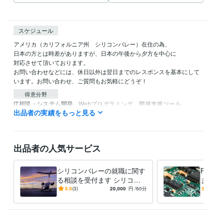
スケジュール
アメリカ（カリフォルニア州　シリコンバレー）在住の為、

日本の方とは時差がありますが、日本の午後から夕方を中心に

対応させて頂いております。

お問い合わせなどには、休日以外は翌日までのレスポンスを基本にして
います。お問い合わせ、ご質問もお気軽にどうぞ！
得意分野
IT相談・システム開発
Webプログラミング、開発支援ツール
出品者の実績をもっと見る
システム設計
Webプログラミング
プリント基板設計
開発支援ツール開発
ASIC設計
オンラインビジネス支
ファームウエア
基板レイアウト
組み込みシステム
学習指導・資格・キャリア相談
海外留学、海外就職、語学学習
シリコンバレー
システム開発
ハードウエア開発
ソフトウエア開発
出品者の人気サービス
プログラムマネージメ
語学学習
海外就職
海外留学
海外面接
海外履歴書
シリコンバレーの就職に関す
PC
る相談を受付ます シリコン
ます
バレーの就職事情に関する情
豊富
5.0
(3)
20,000
円
/60分
5.0
報を提供します
対応