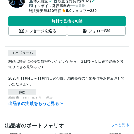
本人確認
機密保持契約(NDA)
インボイス発行事業者
未登録
総販売実績
820
評価
5.0
フォロワー
230
無料で見積り相談
メッセージを送る
フォロー
230
スケジュール
納品は鑑定に必要な情報をいただいてから、３日後～５日後で結果をお
送りできる見込みです。

2026年11月4日～11月13日の期間、精神修養のため受付をお休みさせて
いただきます。
職歴
神龍庵
2010年1月 ~ 現在
出品者の実績をもっと見る
資格・検定
産土神社鑑定士
取得年 : 2010年
八百万の神鑑定師
取得年 : 2018年
出品者のポートフォリオ
もっと見る
風水守護獣鑑定師
取得年 : 2018年