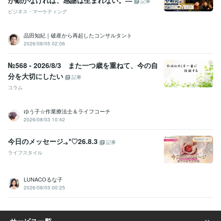
が動かなければ、感謝は生まれない。―
記事
ビジネス・マーケティング
品田知紀｜破産から再起したコンサルタント
2026/08/05 02:06
№568 - 2026/8/3 また一つ歳を重ねて、今の自
分を大切にしたい
記事
コラム
ゆう子☆作業療法士＆ライフコーチ
2026/08/03 10:42
今日のメッセージ.⁠｡⁠*⁠♡26.8.3
記事
ライフスタイル
LUNACOるな子
2026/08/03 00:25