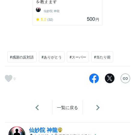
を教えます
仙妙院 神龍
500
5.0
円
(32)
#感謝の反対語
#ありがとう
#スーパー
#当たり前
9
一覧に戻る
仙妙院 神龍