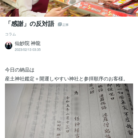
「感謝」の反対語
記事
コラム
仙妙院 神龍
2023/02/13 03:35
今日の納品は
産土神社鑑定＋開運しやすい神社と参拝順序のお客様。