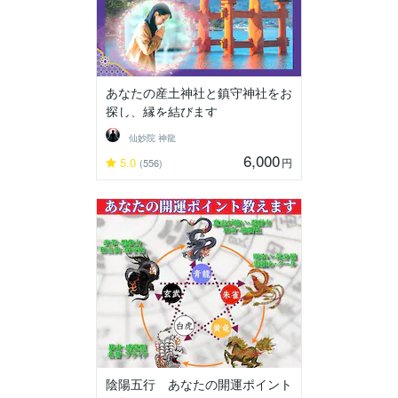
あなたの産土神社と鎮守神社をお
探し、縁を結びます
仙妙院 神龍
6,000
5.0
円
(556)
陰陽五行 あなたの開運ポイント