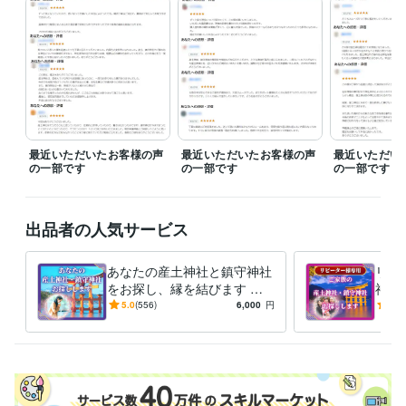
得意分野
占い
産土神社鑑定
あなたが開運しやすい神社と参拝順序鑑定
開運
産土神社
神社参拝
神様リーディング
守護神
守護獣
風水
四柱推命
縁結び
金運
最近いただいたお客様の声
最近いただいたお客様の声
最近いただい
の一部です
の一部です
の一部です
出品者の人気サービス
あなたの産土神社と鎮守神社
リピ
をお探し、縁を結びます お
神社
盆にご先祖様と産土神様に感
お盆
5.0
(556)
6,000
円
5.0
謝の祈りを捧げませんか？
感謝