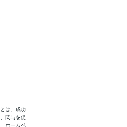
ことは、成功
け、関与を促
は、ホームペ