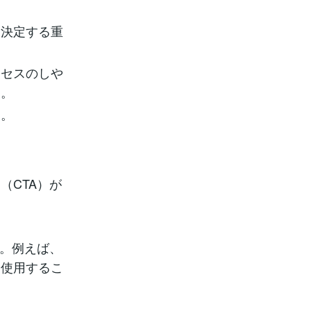
を決定する重
クセスのしや
う。
す。
（CTA）が
う。例えば、
を使用するこ