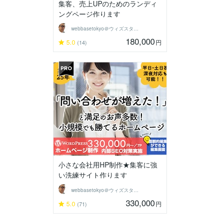
集客、売上UPのためのランディ
ングページ作ります
webbasetokyo＠ウィズスタイル
180,000
5.0
円
(14)
小さな会社用HP制作★集客に強
い洗練サイト作ります
webbasetokyo＠ウィズスタイル
330,000
5.0
円
(71)