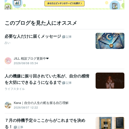
このブログを見た人にオススメ
必要な人だけに届くメッセージ
記事
占い
JILL 相談ブログ更新中❤︎
2026/08/08 05:34
人の機嫌に振り回されていた私が、自分の感情
を大切にできるようになるまで
記事
ライフスタイル
Kana｜自分の人生の舵を握る自己理解
2026/08/07 12:22
７月の待機予定☆ここからがこれまでを決め
る！
記事