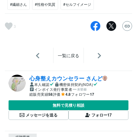
#繊細さん
#性格や気質
#セルフイメージ
3
一覧に戻る
心身整えカウンセラー さんど
本人確認
機密保持契約(NDA)
インボイス発行事業者
未登録
総販売実績
58
評価
4.8
フォロワー
17
無料で見積り相談
メッセージを送る
フォロー
17
経験職種