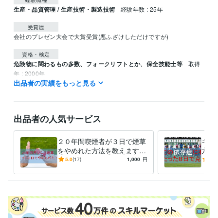
生産・品質管理 / 生産技術・製造技術
経験年数 : 25年
受賞歴
会社のプレゼン大会で大賞受賞(悪ふざけしただけですが)
資格・検定
危険物に関わるもの多数、フォークリフトとか、保全技能士等
取得
年 : 2000年
出品者の実績をもっと見る
得意分野
悩み相談・カウンセリング
若手とやたら仲がいい。飲み会だらけ。
ゆるい副業
出品者の人気サービス
２０年間喫煙者が３日で煙草
ギャ
をやめれた方法を教えます
方法
まだ煙草やめられないの？ポ
ャン
5.0
(17)
1,000
円
4.8
イントを押さえれば大丈夫で
克服
す