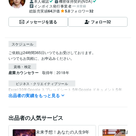
本人確認
機密保持契約(NDA)
インボイス発行事業者
未登録
総販売実績
64
評価
5.0
フォロワー
32
メッセージを送る
フォロー
32
スケジュール
ご依頼は24時間365日いつでもお受けしております。

資格・検定
産業カウンセラー
取得年 : 2018年
ビジネス・クリエイティブツール
Excel:30年
Google スプレッドシート:5年
Google ドキュメント:5年
出品者の実績をもっと見る
Keynote:5年
PowerPoint:25年
Word:28年
Stable Diffusion:1年
ChatGPT:1年
DALL-E:0年
Adobe Premiere Pro:0年
得意分野
出品者の人気サービス
占い
開運術、四柱推命、数秘術、風水
占い業界
数秘術
性格
仕事
恋愛
金運
未来予想！あなたの人生9年
あな