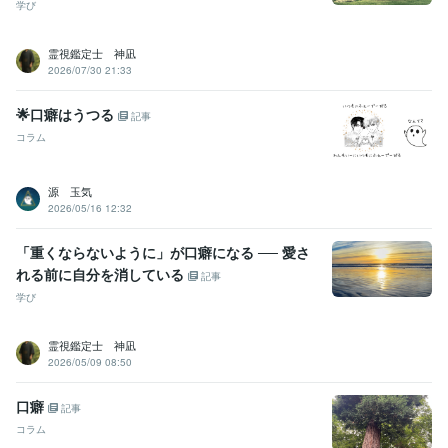
学び
霊視鑑定士 神凪
2026/07/30 21:33
🌟口癖はうつる
記事
コラム
源 玉気
2026/05/16 12:32
「重くならないように」が口癖になる ── 愛さ
れる前に自分を消している
記事
学び
霊視鑑定士 神凪
2026/05/09 08:50
口癖
記事
コラム