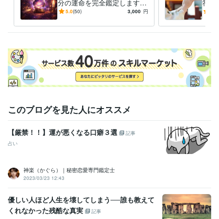
分の運命を完全鑑定します 2
符を
0000字・50ページで人生の
護符
5.0
(50)
3,000
円
5.0
流れと重要な転機を完全解説
ト
このブログを見た人にオススメ
【厳禁！！】運が悪くなる口癖３選
記事
占い
神楽（かぐら）｜秘密恋愛専門鑑定士
2023/03/23 12:43
優しい人ほど人生を壊してしまう──誰も教えて
くれなかった残酷な真実
記事