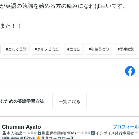
が英語の勉強を始める方の励みになれば幸いです。
また！！
#楽しく英語
#グルメ英会話
#飲食店
#初級英会話
#学生歓迎
しむための英語学習方法
一覧に戻る
Chuman Ayato
プロフィール
本人確認
機密保持契約(NDA)
インボイス発行事業者
未登録
未登録
0
0.0
3
総販売実績
評価
フォロワー