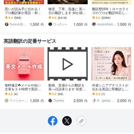
思いが読み手に伝わる！
格安、丁寧、迅速に 英⇔
翻訳歴25年｜ローカライ
プロ翻訳家が英訳・和訳
日の翻訳します 30か国世
ズのプロが翻訳対応しま
します 実績多数！国内外
界を飛び回った経験を活
す 翻訳を超えたローカラ
5.0
(569)
5.0
(2419)
5.0
(2094)
で実務翻訳歴10年！高品
かし、あなたと世界を繋
イゼーションで自然な表
1,500
1,000
1,500
質・安価・高い信頼性
ぎます
現に仕上げます
Tomo＠英語翻訳家
ウッCィー
musicofmyheart
円
円
円
英語翻訳の定番サービス
無料修正☘️メールや短い
動画、音源からの翻訳を
外資シニアアナリストが
文章を２４時間で英訳し
英→日語承ります 何度も
伝わる英語に即翻訳しま
ます アメリカ在住歴15年
聞いて細いところまで丁
す ⏱もっと『伝わる』メ
5.0
(4)
5.0
(59)
5.0
(1)
●英語ナレーションも承っ
寧に拾います
ールへ✨ビジネス・プライ
1,500
2,500
2,000
ております♪
ベート幅広く対応
アメリカーナ｜英語通訳
Thymes
R．global コンサルタントファーム
円
円
円