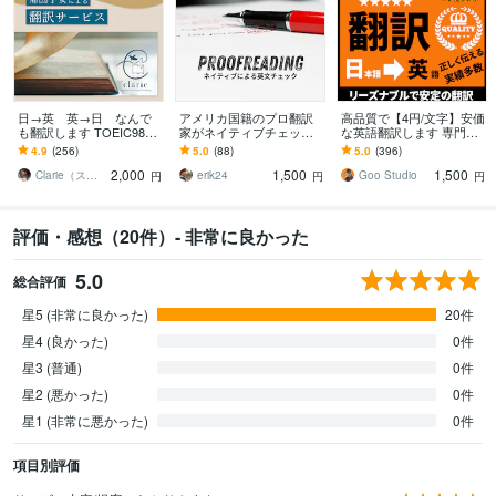
日→英 英→日 なんで
アメリカ国籍のプロ翻訳
高品質で【4円/文字】安価
も翻訳します TOEIC985
家がネイティブチェック
な英語翻訳します 専門
点、英検1級の帰国子女が
します 海外の方に本当に
書、論文やレポートも安
4.9
(256)
5.0
(88)
5.0
(396)
訳します
伝わる自然な英文に仕上
定の日英翻訳 (AI翻訳無
2,000
1,500
1,500
げさせていただきます。
し)
Clarie（スピード翻訳・校正と選書）
erik24
Goo Studio
円
円
円
評価・感想（20件）- 非常に良かった
5.0
総合評価
星5 (非常に良かった)
20件
星4 (良かった)
0件
星3 (普通)
0件
星2 (悪かった)
0件
星1 (非常に悪かった)
0件
項目別評価