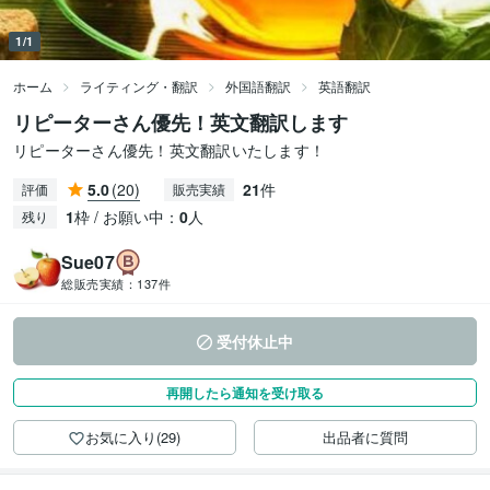
1/1
ホーム
ライティング・翻訳
外国語翻訳
英語翻訳
リピーターさん優先！英文翻訳します
リピーターさん優先！英文翻訳いたします！
5.0
(20)
21
件
評価
販売実績
1
枠 / お願い中：
0
人
残り
Sue07
総販売実績：
137件
受付休止中
再開したら通知を受け取る
お気に入り(29)
出品者に質問