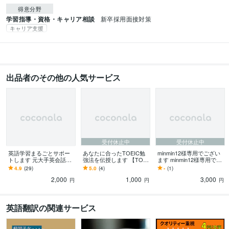
得意分野
学習指導・資格・キャリア相談
新卒採用面接対策
キャリア支援
出品者のその他の人気サービス
受付休止中
受付休止中
英語学習まるごとサポー
あなたに合ったTOEIC勉
minmin12様専用でござい
トします 元大手英会話学
強法を伝授します 【TOEI
ます minmin12様専用でご
校人気英会話講師による
C】何からしたら良いか分
ざいます。
4.9
(29)
5.0
(4)
-
(1)
マンツーマンサポート！
からないあなたへ
2,000
1,000
3,000
円
円
円
英語翻訳の関連サービス