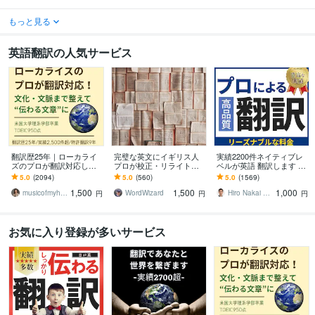
もっと見る
英語翻訳の人気サービス
翻訳歴25年｜ローカライ
完璧な英文にイギリス人
実績2200件ネイティブレ
ズのプロが翻訳対応しま
プロが校正・リライトし
ベルが英語 翻訳します 3
す 翻訳を超えたローカラ
ます プロ歴40年！伝わる
円／文字 TOEIC940ビジ
5.0
(2094)
5.0
(560)
5.0
(1569)
イゼーションで自然な表
だけでなく、読む人を惹
ネス経験ある翻訳プロが
1,500
1,500
1,000
現に仕上げます
きつける英文に。
対応
musicofmyheart
WordWizard
Hiro Nakai 翻訳アップデート
円
円
円
お気に入り登録が多いサービス