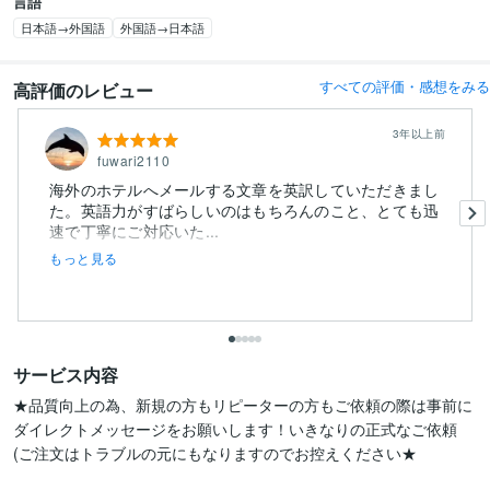
言語
日本語→外国語
外国語→日本語
すべての評価・感想をみる
高評価のレビュー
3年以上前
fuwari2110
海外のホテルへメールする文章を英訳していただきまし
た。英語力がすばらしいのはもちろんのこと、とても迅
速で丁寧にご対応いた...
もっと見る
サービス内容
★品質向上の為、新規の方もリピーターの方もご依頼の際は事前に
ダイレクトメッセージをお願いします！いきなりの正式なご依頼
(ご注文はトラブルの元にもなりますのでお控えください★
