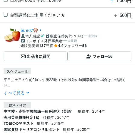
＋
1,000円
＋
500円
金額調整にご利用ください★
Sue07
本人確認
機密保持契約(NDA)
未登録
インボイス発行事業者
未登録
総販売実績
137
評価
4.9
フォロワー
56
出品者に質問
フォロー
56
スケジュール
平日／土日：午前9時～午後22時（それ以外の時間帯希望の場合はご相談く
だ...
すべて見る
資格・検定
中学校・高等学校教諭一種免許状（英語）
取得年 : 2014年
実用英語技能検定1級
取得年 : 2017年
TOEIC公開テスト
取得年 : 2018年
国家資格キャリアコンサルタント
取得年 : 2020年