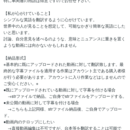
特に車関連の用語は得意ですのでお任せ下さい。

【私が心がけていること】

シンプルな英語を翻訳するように心がけています。

世界中の人が見ることを想定して、可能なかぎり簡単な英語にした
いと思います。

討論、自分意見を述べるのような、意味とニュアンスに重きを置く
ような動画には向かないかもしれません

【納品形式】

※基本的に既にアップロードされた動画に対して翻訳致します。最
終的な字幕ファイルを適用する作業はアカウント主である購入者様
が行う必要があります。アカウントに入り作業などはしませんので
ご安心ください。※

●既にアップロードされている動画に対して字幕を付ける場合

　→strファイルで納品。ご自身でstrファイルをアップロードする。

●未公開の動画に対して字幕を付ける場合

　→こちらも上記同様、strファイル納品後、ご自身でアップロー
ド。

●動画内のテロップにしたい

　→直接動画編集は不可ですが、台本等を翻訳することは可能で