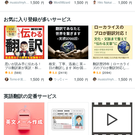
1,500
1,500
1,000
現に仕上げます
きつける英文に。
対応
musicofmyheart
WordWizard
Hiro Nakai 翻訳アップデート
円
円
円
お気に入り登録が多いサービス
思いが読み手に伝わる！
格安、丁寧、迅速に 英⇔
翻訳歴25年｜ローカライ
プロ翻訳家が英訳・和訳
日の翻訳します 30か国世
ズのプロが翻訳対応しま
します 実績多数！国内外
界を飛び回った経験を活
す 翻訳を超えたローカラ
5.0
(569)
5.0
(2419)
5.0
(2094)
で実務翻訳歴10年！高品
かし、あなたと世界を繋
イゼーションで自然な表
1,500
1,000
1,500
質・安価・高い信頼性
ぎます
現に仕上げます
Tomo＠英語翻訳家
ウッCィー
musicofmyheart
円
円
円
英語翻訳の定番サービス