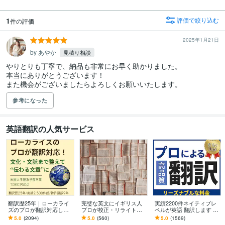
1
評価で絞り込む
件の評価
2025年1月21日
by あやか
見積り相談
やりとりも丁寧で、納品も非常にお早く助かりました。

本当にありがとうございます！

また機会がございましたらよろしくお願いいたします。
参考になった
英語翻訳の人気サービス
翻訳歴25年｜ローカライ
完璧な英文にイギリス人
実績2200件ネイティブレ
ズのプロが翻訳対応しま
プロが校正・リライトし
ベルが英語 翻訳します 3
す 翻訳を超えたローカラ
ます プロ歴40年！伝わる
円／文字 TOEIC940ビジ
5.0
(2094)
5.0
(560)
5.0
(1569)
イゼーションで自然な表
だけでなく、読む人を惹
ネス経験ある翻訳プロが