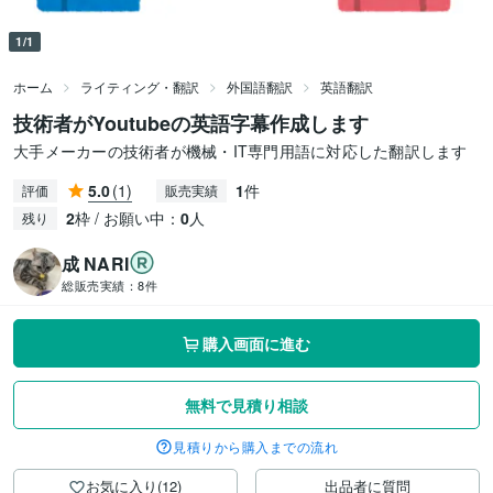
1/1
ホーム
ライティング・翻訳
外国語翻訳
英語翻訳
技術者がYoutubeの英語字幕作成します
大手メーカーの技術者が機械・IT専門用語に対応した翻訳します
5.0
(1)
1
件
評価
販売実績
2
枠 / お願い中：
0
人
残り
成 NARI
総販売実績：
8件
購入画面に進む
無料で見積り相談
見積りから購入までの流れ
お気に入り(12)
出品者に質問