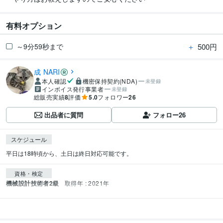
有料オプション
＋
500円
～9分59秒まで
成 NARI
本人確認
機密保持契約(NDA)
未登録
インボイス発行事業者
未登録
総販売実績
8
評価
5.0
フォロワー
26
出品者に質問
フォロー
26
スケジュール
平日は18時頃から、土日は終日対応可能です。
資格・検定
機械設計技術者2級
取得年 : 2021年