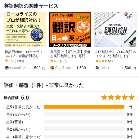
英語翻訳の関連サービス
翻訳歴25年｜ローカライ
高品質で【4円/文字】安価
JTF翻訳士｜プロの英語ネ
ズのプロが翻訳対応しま
な英語翻訳します 専門
イティブが翻訳します ビ
す 翻訳を超えたローカラ
書、論文やレポートも安
ジネス翻訳｜英検1級｜T
5.0
(2094)
5.0
(396)
5.0
(156)
イゼーションで自然な表
定の日英翻訳 (AI翻訳無
OEIC満点（990）｜早稲
1,500
1,500
1,500
現に仕上げます
し)
田大卒
musicofmyheart
Goo Studio
erik24
円
円
円
評価・感想（1件）- 非常に良かった
5.0
総合評価
星5 (非常に良かった)
1件
星4 (良かった)
0件
星3 (普通)
0件
星2 (悪かった)
0件
星1 (非常に悪かった)
0件