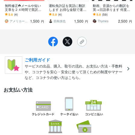
無料修正☘️メールや短い
運転免許証を英語に翻訳
動画、音源からの翻訳を
文章を２４時間で英訳し
します お得な金額で運転
英→日語承ります 何度も
ます アメリカ在住歴15年
免許証を英文致します！
聞いて細いところまで丁
5.0
(4)
5.0
(4)
5.0
(59)
●英語ナレーションも承っ
寧に拾います
1,500
1,500
2,500
ております♪
アメリカーナ｜英語通訳
田島慎也
Thymes
円
円
円
ご利用ガイド
サービスの出品、購入、取引の流れ、お支払い方法・手数料
や、ココナラを安心・安全に使って頂くための制度やマナー
など、ココナラの使い方はこちら。
お支払い方法