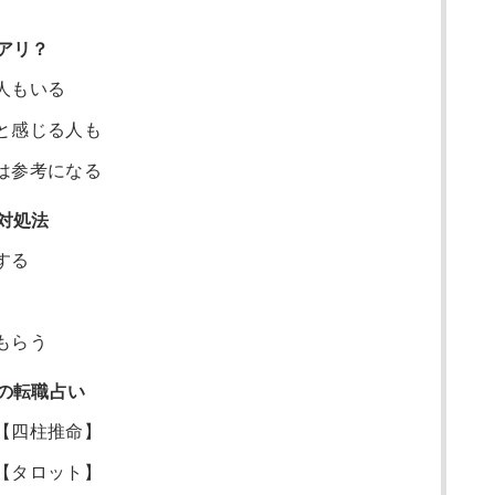
アリ？
人もいる
と感じる人も
は参考になる
対処法
する
もらう
の転職占い
【四柱推命】
【タロット】