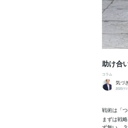
助け合
コラム
気づ
2020/11/
戦術は「つ
まずは戦略
ず無い。 