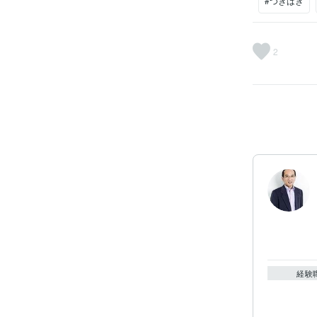
#つぎはぎ
2
経験