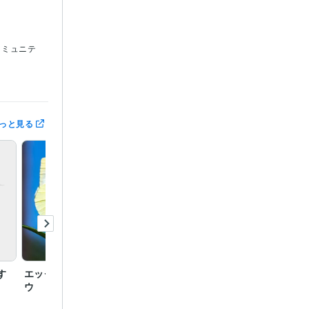
コミュニテ
っと見る
す
エッセイ モンシロチョ
ウ