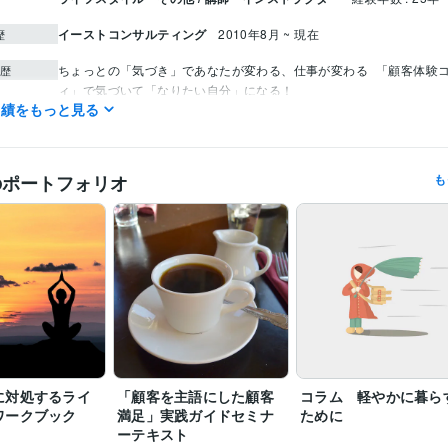
イーストコンサルティング
2010年8月 ~ 現在
歴
ちょっとの「気づき」であなたが変わる、仕事が変わる
「顧客体験
歴
ィ」で気づいて「なりたい自分」になる！
実績をもっと見る
中小企業診断士
取得年 : 1998年
検定
中小企業診断士（商業）
取得年 : 1997年
のポートフォリオ
も
ビジネス代行・事務代行
顧客を主語にした顧客満足の実践
分野
飲食
販売
サービス
悩み相談・カウンセリング
自分の心に対処するライフスキル
仕事の悩み
人間関係
に対処するライ
「顧客を主語にした顧客
コラム 軽やかに暮ら
ワークブック
満足」実践ガイドセミナ
ために
ーテキスト