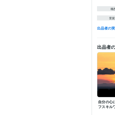
職
受賞
出品者の
資格・
出品者
得意
自分の心
フスキル