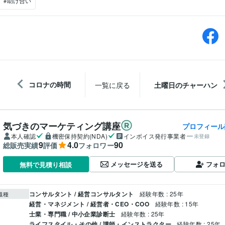
#助け合い
コロナの時間
一覧に戻る
土曜日のチャーハン
気づきのマーケティング講座
プロフィール
本人確認
機密保持契約(NDA)
インボイス発行事業者
未登録
9
4.0
90
総販売実績
評価
フォロワー
メッセージを送る
フォ
無料で見積り相談
コンサルタント / 経営コンサルタント
経験年数 : 25年
職種
経営・マネジメント / 経営者・CEO・COO
経験年数 : 15年
士業・専門職 / 中小企業診断士
経験年数 : 25年
ライフスタイル・その他 / 講師・インストラクター
経験年数 : 25年