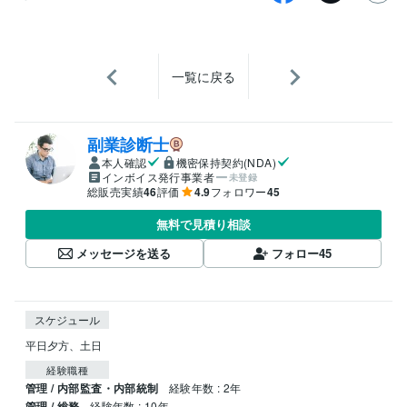
一覧に戻る
副業診断士
本人確認
機密保持契約(NDA)
インボイス発行事業者
未登録
総販売実績
46
評価
4.9
フォロワー
45
無料で見積り相談
メッセージを送る
フォロー
45
スケジュール
平日夕方、土日
経験職種
管理 / 内部監査・内部統制
経験年数 : 2年
管理 / 総務
経験年数 : 10年