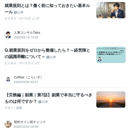
就業規則とは？働く前に知っておきたい基本ル
ール
記事
ビジネス・マーケティング
人事コンサルTaka
2026/03/15 10:25
Q.就業規則をゼロから整備したら？～経営陣と
の認識乖離について～
記事
ビジネス・マーケティング
CoRise（こらいず）
2026/03/06 02:47
【労務編｜副業｜第7話】副業で本当に守るべき
ものは何ですか？
記事
マネー・副業
契約サイン前チェック
2026/02/22 05:09