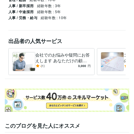
人事 / 新卒採用
経験年数 : 3年
人事 / 中途採用
経験年数 : 5年
人事 / 労務・給与
経験年数 : 10年
出品者の人気サービス
会社でのお悩みや疑問にお答
コロ
えします あなただけの顧問
の選
社労士の感覚で気軽にご利用
なた
-
(1)
3,000
円
4.4
ください。
性が
このブログを見た人にオススメ