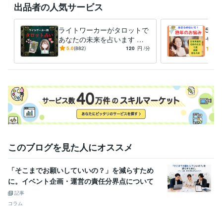
出品者の人気サービス
職歴
カウンセリング・コーチング
2021年5月 ~ 現在
ライトワーカーがタロットで
50
音楽家
1979年3月 ~ 現在
あなたの未来を占います 恋
ヤし
ビジネスプロモーター
2014年8月 ~ 現在
愛・人間関係・お仕事❤️あな
年・
5.0
(882)
120
円
/分
4.9
たの明るい未来のために
護・
受賞歴
ご不
フォロワー様500人超え、ありがとうございます！
お陰様でゴールド
ランクになりました！ありがとうございます！
フォロワー様600人超
え、ありがとうございます！
フォロワー様700人超え、ありがとうご
ざいます！
お陰様で販売実績30になりました！ありがとうございま
す！
おかげさまでプラチナランクになりました！ありがとうござい
ます
お陰様で販売実績50になりました！ありがとうございます！
フ
ォロワー１０００人になりました！ありがとうございます！
お陰様
で販売実績１００件超えました！ありがとうございます！
このブログを見た人にオススメ
資格・検定
メンタル心理カウンセラー
取得年 : 2020年
「そこまでお願いしていいの？」を減らすため
日商簿記検定2級
取得年 : 2025年
に。イベント企画・運営の責任分界点について
記事
ビジネス・クリエイティブツール
コラム
Wix:10年
JIMDO:3年
Access:25年
Excel:25年
PowerPoint:25年
Word:25年
Canva:3年
Moneyfoward:2年
OBIC7:10年