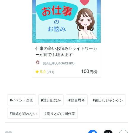
仕事の辛いお悩み✨️ライトワーカ
ーが何でも聴きます
光の仕事人＠SACHIKO
100
5.0
円
/分
(211)
#イベント企画
#誰と組むか
#他責思考
#後出しジャンケン
#連絡が取れない
#周りとの共同作業