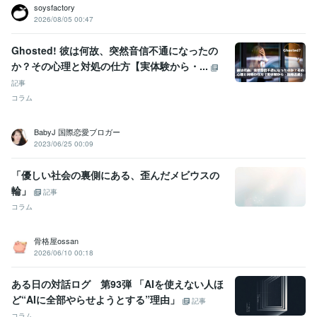
Oracle NetSuite:6年
ChatGPT:0年
CapCut:3年
soysfactory
2026/08/05 00:47
得意分野
悩み相談・カウンセリング
■仕事、人間関係、恋愛などの悩み相談■
Ghosted! 彼は何故、突然音信不通になったの
タロット・オラクルカード占い
か？その心理と対処の仕方【実体験から・...
タロット
オラクル
クリスタルカード
ルノルマン
カウンセリング
コーチング
強み発見
人間関係分析
浄化
問題解決法
記事
学習指導・資格・キャリア相談
■ライフプランニング（自分組織図作
コラム
成）■
■あがり症の克服■ 
自分組織図
コーチング
自己分析
人間関係の整理
お金の棚卸
BabyJ 国際恋愛ブロガー
時間の棚卸
ジャーナリング
あがり症克服
呼吸法
リラックス法
2023/06/25 00:09
学歴
某国立大学
1979年3月 ~ 1983年2月
「優しい社会の裏側にある、歪んだメビウスの
輪」
記事
コラム
骨格屋ossan
2026/06/10 00:18
ある日の対話ログ 第93弾 「AIを使えない人ほ
ど“AIに全部やらせようとする”理由」
記事
コラム