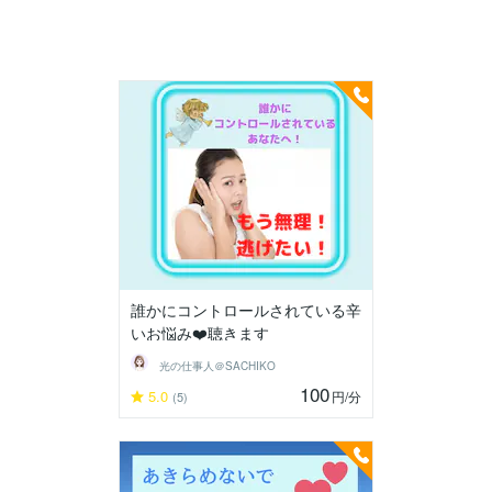
誰かにコントロールされている辛
いお悩み❤️聴きます
光の仕事人＠SACHIKO
100
5.0
円
/分
(5)