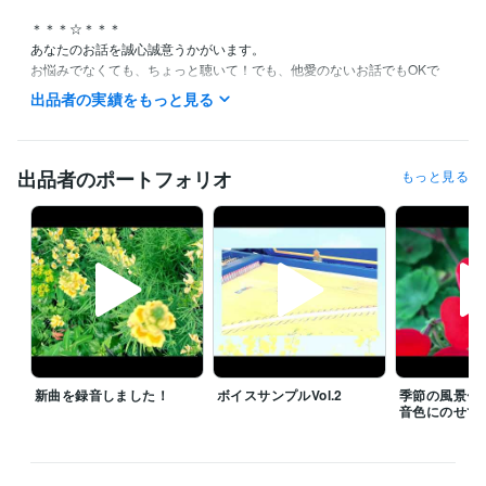
＊＊＊☆＊＊＊

あなたのお話を誠心誠意うかがいます。

お悩みでなくても、ちょっと聴いて！でも、他愛のないお話でもOKで
す。また一人で寂しい人も、良かったらお話しませんか。

出品者の実績をもっと見る
あなたとのご縁を心よりお待ちしております☆

電話サービスご希望の方、待機中でしたらすぐに対応させていただきま
す。また退席中の場合もメッセージにご希望日時の候補を３つほどあげ
出品者のポートフォリオ
もっと見る
ていただきましたら、極力早めに返信をさせていただきます。

お電話をご利用の方は、お話をちゃんと聴かせていただくためにも、通
信が良好な環境にてお電話をいただけましたらありがたいです。

通常サービスはいつでも受け付けております。

経験職種
クリエイター / 音楽家・作曲家・作詞家
経験年数 : 42年
新曲を録音しました！
ボイスサンプルVol.2
季節の風景〜
管理 / 経理
経験年数 : 10年
音色にのせて
事務・ビジネスサポート / 事務（一般事務）
経験年数 : 40年
ライフスタイル・その他 / 占い師
経験年数 : 2年
ライフスタイル・その他 / カウンセラー・コーチ
経験年数 : 8年