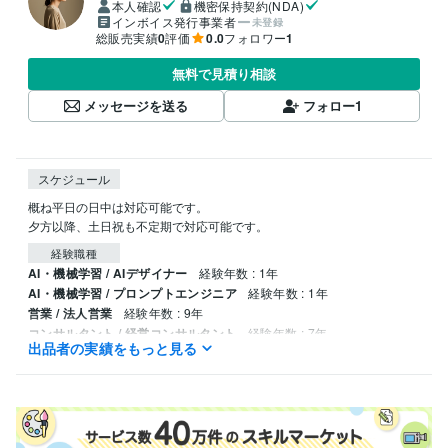
本人確認
機密保持契約(NDA)
インボイス発行事業者
未登録
総販売実績
0
評価
0.0
フォロワー
1
無料で見積り相談
メッセージを送る
フォロー
1
スケジュール
概ね平日の日中は対応可能です。

夕方以降、土日祝も不定期で対応可能です。
経験職種
AI・機械学習 / AIデザイナー
経験年数 : 1年
AI・機械学習 / プロンプトエンジニア
経験年数 : 1年
営業 / 法人営業
経験年数 : 9年
コンサルタント / 経営コンサルタント
経験年数 : 7年
出品者の実績をもっと見る
経営・マネジメント / 取締役・執行役員
経験年数 : 2年
得意分野
生成AI活用・開発・制作
プロンプト作成、各種生成AIレクチャー
ビジネス代行・事務代行
コンサルティング