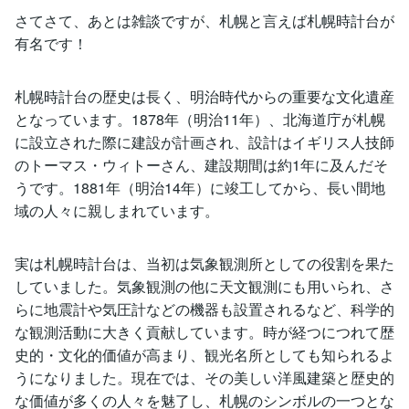
さてさて、あとは雑談ですが、札幌と言えば札幌時計台が
有名です！
札幌時計台の歴史は長く、明治時代からの重要な文化遺産
となっています。1878年（明治11年）、北海道庁が札幌
に設立された際に建設が計画され、設計はイギリス人技師
のトーマス・ウィトーさん、建設期間は約1年に及んだそ
うです。1881年（明治14年）に竣工してから、長い間地
域の人々に親しまれています。
実は札幌時計台は、当初は気象観測所としての役割を果た
していました。気象観測の他に天文観測にも用いられ、さ
らに地震計や気圧計などの機器も設置されるなど、科学的
な観測活動に大きく貢献しています。時が経つにつれて歴
史的・文化的価値が高まり、観光名所としても知られるよ
うになりました。現在では、その美しい洋風建築と歴史的
な価値が多くの人々を魅了し、札幌のシンボルの一つとな