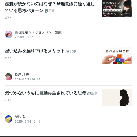
恋愛が続かないのはなぜ？💔無意識に繰り返し
ている思考パターン
記事
占い
霊視鑑定☆メッセンジャー魅綬
2026/06/27 17:03
思い込みを掘り下げるメリット
記事
占い
松尾 理香
2024/09/21 09:19
気づかないうちに自動再生されている思考
記事
占い
琥珀流
2025/12/14 12:41