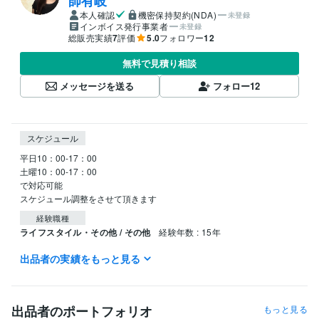
師有岐
本人確認
機密保持契約(NDA)
未登録
インボイス発行事業者
未登録
総販売実績
7
評価
5.0
フォロワー
12
無料で見積り相談
メッセージを送る
フォロー
12
スケジュール
平日10：00-17：00

土曜10：00-17：00

で対応可能

スケジュール調整をさせて頂きます
経験職種
ライフスタイル・その他 / その他
経験年数 : 15年
出品者の実績をもっと見る
資格・検定
マインドセット コーチング
取得年 : 2022年
得意分野
出品者のポートフォリオ
もっと見る
学習指導・資格・キャリア相談
武当派氣功6段　瞑想氣功術