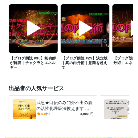
ビジネスマネジメント
学習指導・資格・キャリア相談
エンパワメント・マインドフルネス
実践法
人事マネジメント業界
語学力
英語
ビジネスレベル
【ブログ朗読 #30】氣功師
【ブログ朗読 #29】決定版
【ブログ朗読 
が解説｜チャクラとエネル
｜真の内丹術｜意識を超え
丹術｜エネル
ギー
て
出品者の人気サービス
武息★口伝のみ門外不出の氣
怖れ
の活性化呼吸法教えます 陰
識・
神の氣【武息（ブソク）】：
上手
5.0
(4)
3,000
円
5.0
丹を満たす「水」の呼吸
る、
ズム