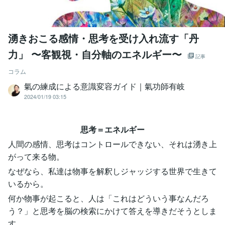
湧きおこる感情・思考を受け入れ流す「丹
力」 〜客観視・自分軸のエネルギー〜
記事
コラム
氣の練成による意識変容ガイド｜氣功師有岐
2024/01/19 03:15
思考＝エネルギー
人間の感情、思考はコントロールできない、それは湧き上
がって来る物。
なぜなら、私達は物事を解釈しジャッジする世界で生きて
いるから。
何か物事が起こると、人は「これはどういう事なんだろ
う？」と思考を脳の検索にかけて答えを導きだそうとしま
す。