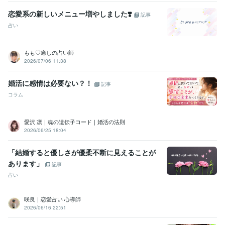
恋愛系の新しいメニュー増やしました❣️
記事
占い
もも♡癒しの占い師
2026/07/06 11:38
婚活に感情は必要ない？！
記事
コラム
愛沢 凛｜魂の遺伝子コード｜婚活の法則
2026/06/25 18:04
「結婚すると優しさが優柔不断に見えることが
あります」
記事
占い
咲良｜恋愛占い 心導師
2026/06/16 22:51