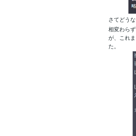
さてどうな
相変わらず
が、これま
た。