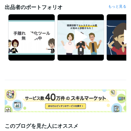
出品者のポートフォリオ
もっと見る
ビジネス・クリエイティブツール
Excel:10年
Google スプレッドシート:5年
Google スライド:5年
Google ドキュメント:5年
PowerPoint:10年
Word:10年
ChatGPT:3年
Perplexity AI:1年
Filmora:1年
Vyond:2年
得意分野
動画編集・映像制作
ビジネスアニメーション動画
サービス紹介
ビジネスアニメ
会社紹介
マーケティング
営業
セールス
ビジネス
アニメ
学歴
桃山学院大学
2008年3月 ~ 2012年2月
このブログを見た人にオススメ