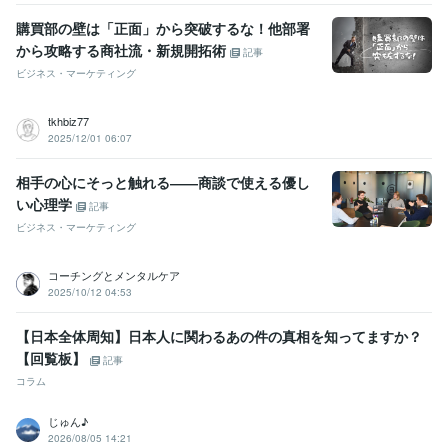
購買部の壁は「正面」から突破するな！他部署
から攻略する商社流・新規開拓術
記事
ビジネス・マーケティング
tkhbiz77
2025/12/01 06:07
相手の心にそっと触れる――商談で使える優し
い心理学
記事
ビジネス・マーケティング
コーチングとメンタルケア
2025/10/12 04:53
【日本全体周知】日本人に関わるあの件の真相を知ってますか？
【回覧板】
記事
コラム
じゅん♪
2026/08/05 14:21