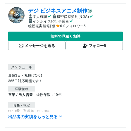
デジ ビジネスアニメ制作
本人確認
機密保持契約(NDA)
インボイス発行事業者
総販売実績
1
評価
0.0
フォロワー
5
無料で見積り相談
メッセージを送る
フォロー
5
スケジュール
最短3日・丸投げOK！！

365日対応可能です！
経験職種
営業 / 法人営業
経験年数 : 10年
資格・検定
FP３級
取得年 : 2023年
出品者の実績をもっと見る
ITパスポート
取得年 : 2018年
ITパスポート
取得年 : 2015年
普通自動車第一種運転免許
取得年 : 2011年