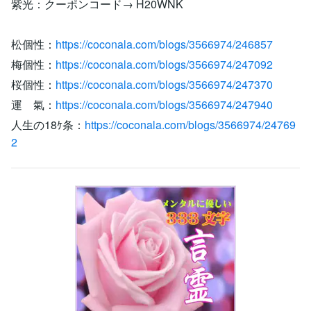
紫光：クーポンコード→ H20WNK
松個性：
https://coconala.com/blogs/3566974/246857
梅個性：
https://coconala.com/blogs/3566974/247092
桜個性：
https://coconala.com/blogs/3566974/247370
運 氣：
https://coconala.com/blogs/3566974/247940
人生の18ｹ条：
https://coconala.com/blogs/3566974/24769
2