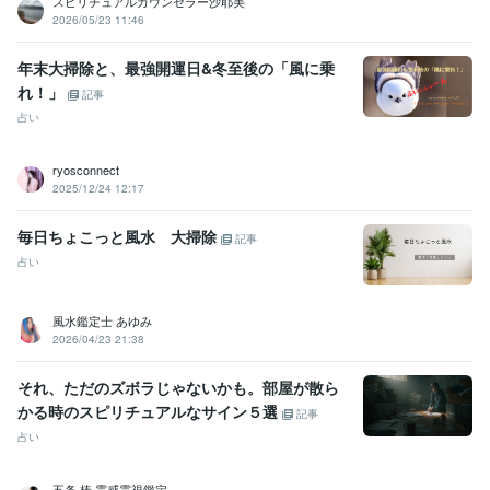
スピリチュアルカウンセラー沙耶美
2026/05/23 11:46
年末大掃除と、最強開運日&冬至後の「風に乗
れ！」
記事
占い
ryosconnect
2025/12/24 12:17
毎日ちょこっと風水 大掃除
記事
占い
風水鑑定士 あゆみ
2026/04/23 21:38
それ、ただのズボラじゃないかも。部屋が散ら
かる時のスピリチュアルなサイン５選
記事
占い
五条 椿 霊感霊視鑑定