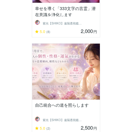
幸せを導く「333文字の言霊」潜
在意識を浄化します
紫光【SHIKO】遠隔透視鑑定士
2,000
5.0
円
(8)
自己統合への道を照らします
紫光【SHIKO】遠隔透視鑑定士
2,500
5.0
円
(2)