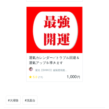
運氣カレンダー✅トラブル回避＆
運氣アップを導きます
紫光【SHIKO】遠隔透視鑑定士
1,000
5.0
円
(11)
#大掃除
#洗面台