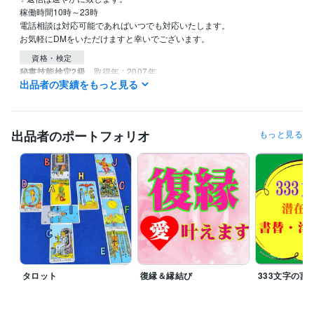
稼働時間10時～23時

電話相談は対応可能であればいつでも対応いたします。

資格・検定
秘書技能検定2級
取得年 : 2007年
出品者の実績をもっと見る
得意分野
占い
遠隔透視
統計学による鑑定
恋愛 結婚 相性
性格
人生
メンタルヘルス
悩み相談
復縁
出品者のポートフォリオ
もっと見る
不倫
タロット
復縁＆縁結び
333文字の言