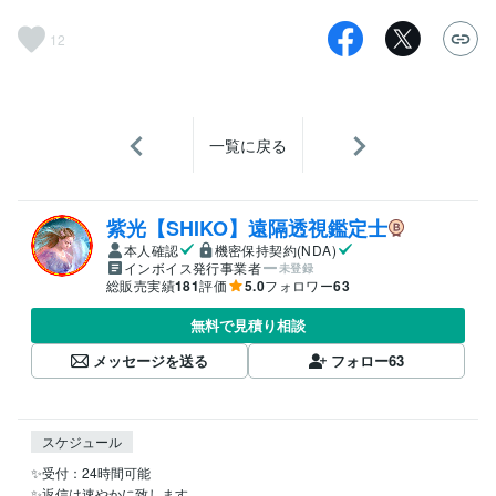
12
一覧に戻る
紫光【SHIKO】遠隔透視鑑定士
本人確認
機密保持契約(NDA)
インボイス発行事業者
未登録
総販売実績
181
評価
5.0
フォロワー
63
無料で見積り相談
メッセージを送る
フォロー
63
スケジュール
✨受付：24時間可能

✨返信は速やかに致します。
