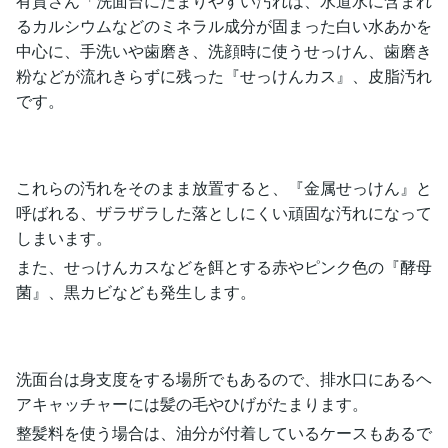
有賀さん「洗面台にたまりやすい汚れは、水道水に含まれ
るカルシウムなどのミネラル成分が固まった白い水あかを
中心に、手洗いや歯磨き、洗顔時に使うせっけん、歯磨き
粉などが流れきらずに残った『せっけんカス』、皮脂汚れ
です。
これらの汚れをそのまま放置すると、『金属せっけん』と
呼ばれる、ザラザラした落としにくい頑固な汚れになって
しまいます。
また、せっけんカスなどを餌とする赤やピンク色の『酵母
菌』、黒カビなども発生します。
洗面台は身支度をする場所でもあるので、排水口にあるヘ
アキャッチャーには髪の毛やひげがたまります。
整髪料を使う場合は、油分が付着しているケースもあるで