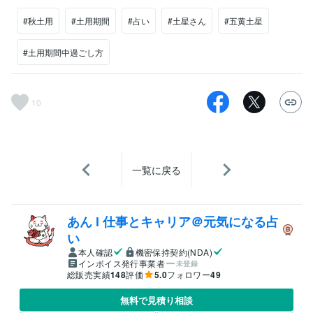
#秋土用
#土用期間
#占い
#土星さん
#五黄土星
#土用期間中過ごし方
10
一覧に戻る
あん l 仕事とキャリア＠元気になる占
い
本人確認
機密保持契約(NDA)
インボイス発行事業者
未登録
総販売実績
148
評価
5.0
フォロワー
49
無料で見積り相談