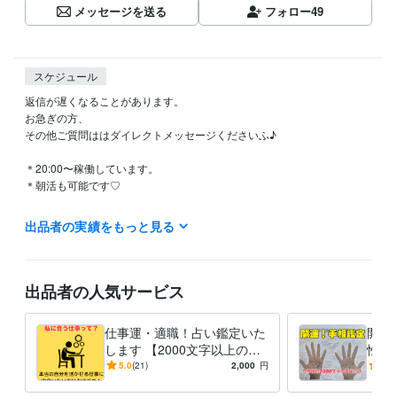
メッセージを送る
フォロー
49
スケジュール
返信が遅くなることがあります。

お急ぎの方、

その他ご質問ははダイレクトメッセージくださいふ♪

＊20:00〜稼働しています。

＊朝活も可能です♡

まずはお気軽にご相談、メッセージください。

出品者の実績をもっと見る
ご縁に感謝♡

出品者の人気サービス
経験職種
営業 / 個人営業
経験年数 : 10年
人事 / 新卒採用
経験年数 : 12年
仕事運・適職！占い鑑定いた
開運
人事 / 中途採用
経験年数 : 12年
します 【2000文字以上の鑑
性』
人事 / 制度企画・組織開発
経験年数 : 4年
定書】性格特性から仕事・適
00
5.0
(21)
2,000
円
5.0
人事 / 人材開発・人材育成・研修
職を導きます
経験年数 : 12年
の相