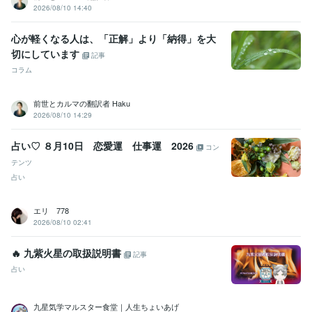
英語
日常会話レベル
2026/08/10 14:40
心が軽くなる人は、「正解」より「納得」を大
切にしています
記事
コラム
前世とカルマの翻訳者 Haku
2026/08/10 14:29
占い♡ ８月10日 恋愛運 仕事運 2026
コン
テンツ
占い
エリ 778
2026/08/10 02:41
🔥 九紫火星の取扱説明書
記事
占い
九星気学マルスター食堂｜人生ちょいあげ