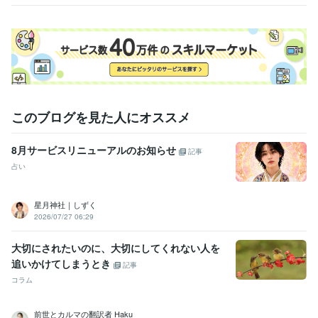
職歴
自動車業界
2008年3月 ~ 現在
受賞歴
女子大にて「女性のキャリア」講演実績あり
大学講演：T大学 経営学
部にて「キャリア教育」毎年登壇
資格・検定
このブログを見た人にオススメ
キャリア・デベロップメント・アドバイザー（CDA）
取得年 : 2011
年
8月サービスリニューアルのお知らせ
キャリアコンサルタント
取得年 : 2015年
記事
産業カウンセラー
取得年 : 2010年
占い
九星気学鑑定士
取得年 : 2023年
得意分野
星月神社｜しずく
2026/07/27 06:29
悩み相談・カウンセリング
人間関係、仕事お悩み解決
お金のお悩み
解決
頑張るミドル&シニアの就業支援
健康寿命で生涯現役コンサル
ティング
SNS講座&オンラインビジネスの支援
潜在の意識の書き換
大切にされたいのに、大切にしてくれない人を
えコーチング
追いかけてしまうとき
記事
恋愛
仕事
キャリア
占い
相談
コンサルティング
潜在意識
コラム
コーチング
婚活
副業支援
語学力
前世とカルマの翻訳者 Haku