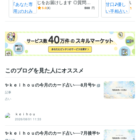
じをお届けします ◎質問不
いで
要でワクワク運試し。総合運
癒や
5.0
(4)
500
円
4.9
と個別運のワンオラクルです
養補
このブログを見た人にオススメ
✨ｋｅｉｈｏｕの今月のカード占い──8月号✨
記事
占い
ｋｅｉｈｏｕ
2026/08/01 11:33
✨ｋｅｉｈｏｕの今月のカード占い──7月後半✨