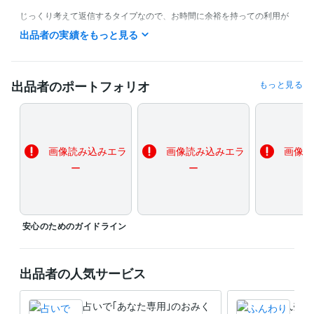
じっくり考えて返信するタイプなので、お時間に余裕を持っての利用が
おすすめです。
出品者の実績をもっと見る
経験職種
ライフスタイル・その他 / その他
経験年数 : 8年
出品者のポートフォリオ
もっと見る
資格・検定
メンタルヘルスマネジメント検定
取得年 : 2021年
上級心理カウンセラー
取得年 : 2021年
実用英語技能検定準1級
取得年 : 2023年
日商簿記検定2級
取得年 : 2018年
画像読み込みエラ
画像読み込みエラ
画像読
ー
ー
得意分野
占い
手相、オラクルカード
対人関係
性格
才能
仕事
恋愛
メンタルヘルス
アドバイス
総合
悩み相談・カウンセリング
日常のモヤモヤ、心のお悩みの相談
安心のためのガイドライン
対人関係
仕事
習慣
マインド
生き方
メンタルヘルス
不安
語学力
英語
日常会話レベル
出品者の人気サービス
占いで｢あなた専用｣のおみく
ふん