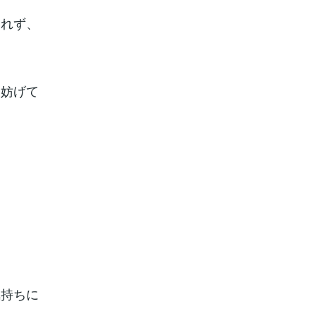
われず、
を妨げて
気持ちに