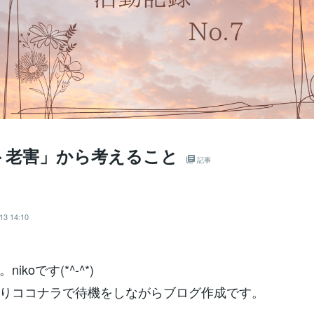
ト老害」から考えること
記事
＊
13 14:10
ikoです(*^-^*)
りココナラで待機をしながらブログ作成です。