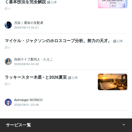
く基本技法を完全解説
記事
占い
月詠｜運命の支配者
2025/09/14 02:21
マイケル・ジャクソンのホロスコープ分析。努力の天才。
記事
占い
自由ライフ案内人・たえこ
2026/08/04 04:42
ラッキースター木星♃と2026夏至
記事
占い
Astrologer NORiCO
2026/08/01 23:06