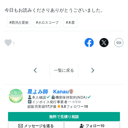
今日もお読みくださりありがとうございました。
#西洋占星術
#ホロスコープ
#木星
6
一覧に戻る
星よみ師 Kanau
本人確認
機密保持契約(NDA)
インボイス発行事業者
未登録
総販売実績
17
評価
5.0
フォロワー
10
無料で見積り相談
メッセージを送る
フォロー
10