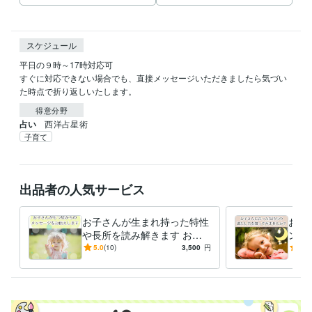
スケジュール
平日の９時～17時対応可

すぐに対応できない場合でも、直接メッセージいただきましたら気づい
た時点で折り返しいたします。
得意分野
占い
西洋占星術
子育て
出品者の人気サービス
お子さんが生まれ持った特性
お子
や長所を読み解きます お子
ント
さんの個性の伸ばし方やお子
んの
5.0
(10)
3,500
円
5.0
さんに合った対応法がわかり
具体
ます